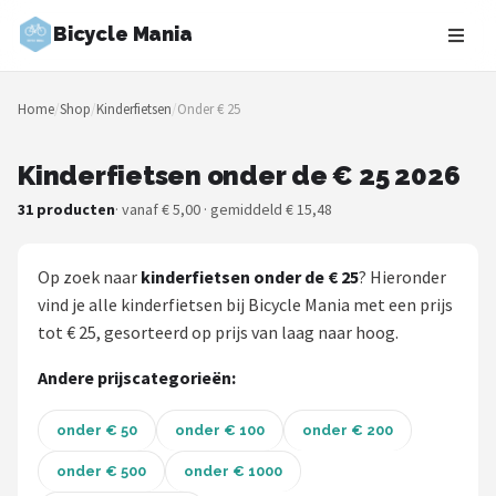
Bicycle Mania
Zoeken
Home
/
Shop
/
Kinderfietsen
/
Onder € 25
NAVIGATIE
Shop
Kinderfietsen onder de € 25 2026
31 producten
· vanaf € 5,00 · gemiddeld € 15,48
Merken
Blog
Op zoek naar
kinderfietsen onder de € 25
? Hieronder
vind je alle kinderfietsen bij Bicycle Mania met een prijs
Fietsroutes
tot € 25, gesorteerd op prijs van laag naar hoog.
Kinderfietsen
Andere prijscategorieën:
Stadsfietsen
onder € 50
onder € 100
onder € 200
onder € 500
onder € 1000
Elektrische fietsen