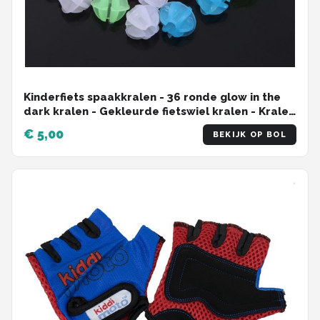
Schwalbe
Voltano
Shimano
Kinderfiets spaakkralen - 36 ronde glow in the
Cortina
dark kralen - Gekleurde fietswiel kralen - Kralen
voor spaken
€ 5,00
BEKIJK OP BOL
Alle merken →