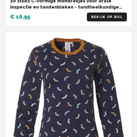
20 stuks C-vormige mondrekjes voor orale
inspectie en tandenbleken - tandheelkundige
mondopener voor gezelschapsspelletjes
€ 16,95
BEKIJK OP BOL