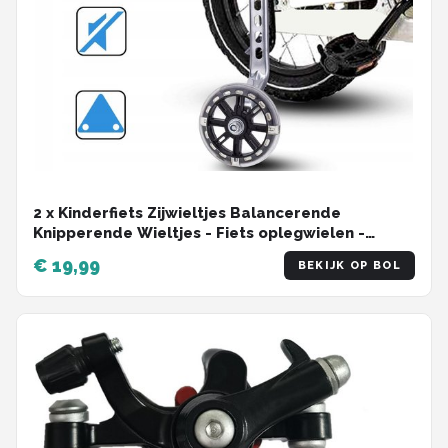
2 x Kinderfiets Zijwieltjes Balancerende
Knipperende Wieltjes - Fiets oplegwielen -
Geschikt voor 12-20 Inch Fietsen - Verstelbare
€ 19,99
BEKIJK OP BOL
Balancerende Wieltjes - Met Knipperend Effect -
Antislip - Geluidsarm