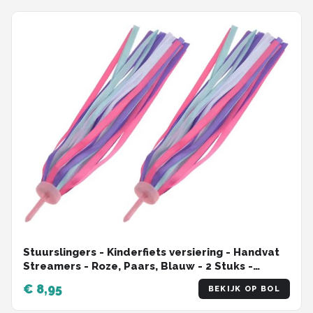
Stuurslingers - Kinderfiets versiering - Handvat
Streamers - Roze, Paars, Blauw - 2 Stuks -
Larry's
€ 8,95
BEKIJK OP BOL