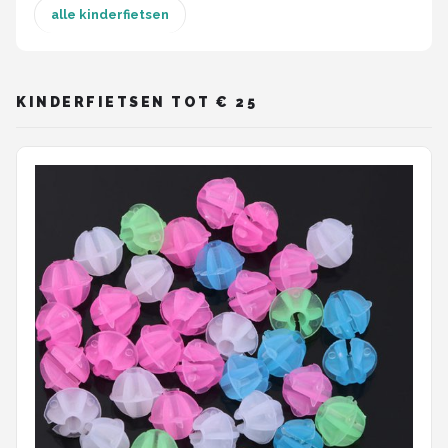
alle kinderfietsen
Mountainbikes
Shop
KINDERFIETSEN TOT € 25
POPULAIRE MERKEN
Basil
Volare
ABUS
AXA
New Looxs
BBB Cycling