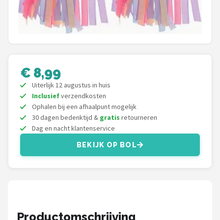
Schwalbe
Voltano
Shimano
€ 8,99
Cortina
Uiterlijk 12 augustus in huis
Inclusief
verzendkosten
Alle merken →
Ophalen bij een afhaalpunt mogelijk
30 dagen bedenktijd &
gratis
retourneren
Dag en nacht klantenservice
BEKIJK OP BOL
Productomschrijving