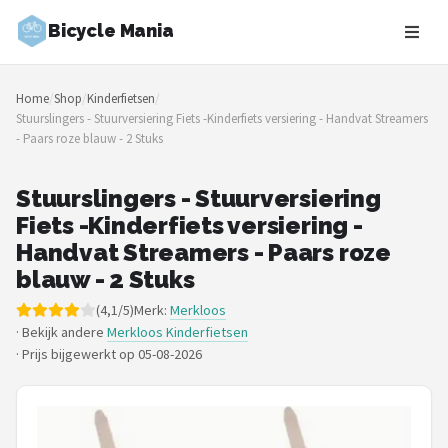
Bicycle Mania
Zoeken
Home
/
Shop
/
Kinderfietsen
/
NAVIGATIE
Stuurslingers - Stuurversiering Fiets -Kinderfiets versiering - Handvat Streamers
- Paars roze blauw - 2 Stuks
Shop
Merken
Stuurslingers - Stuurversiering
Fiets -Kinderfiets versiering -
Blog
Handvat Streamers - Paars roze
blauw - 2 Stuks
Fietsroutes
(4,1/5)
Merk:
Merkloos
· Bekijk andere
Merkloos Kinderfietsen
Kinderfietsen
·
Prijs bijgewerkt op 05-08-2026
Stadsfietsen
Elektrische fietsen