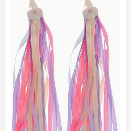
Mountainbikes
Shop
POPULAIRE MERKEN
Basil
Volare
ABUS
AXA
New Looxs
BBB Cycling