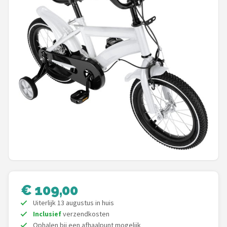
Mountainbikes
Shop
POPULAIRE MERKEN
Basil
Volare
ABUS
AXA
New Looxs
€ 109,00
Uiterlijk 13 augustus in huis
BBB Cycling
Inclusief
verzendkosten
Ophalen bij een afhaalpunt mogelijk