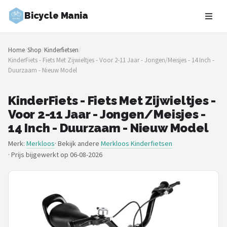
Bicycle Mania
Zoeken
Home
/
Shop
/
Kinderfietsen
/
NAVIGATIE
KinderFiets - Fiets Met Zijwieltjes - Voor 2-11 Jaar - Jongen/Meisjes - 14 Inch -
Duurzaam - Nieuw Model
Shop
Merken
KinderFiets - Fiets Met Zijwieltjes -
Voor 2-11 Jaar - Jongen/Meisjes -
Blog
14 Inch - Duurzaam - Nieuw Model
Merk:
Merkloos
· Bekijk andere
Merkloos Kinderfietsen
Fietsroutes
·
Prijs bijgewerkt op 06-08-2026
Kinderfietsen
Stadsfietsen
Elektrische fietsen