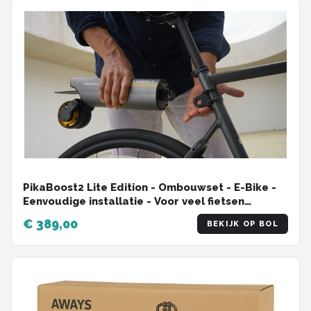
PikaBoost2 Lite Edition - Ombouwset - E-Bike -
Eenvoudige installatie - Voor veel fietsen
geschikt - Maak je fiets elekrisch
€ 389,00
BEKIJK OP BOL