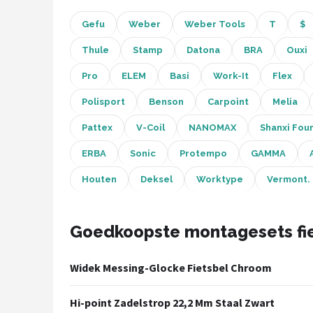
Gefu
Weber
Weber Tools
T
$
Mountainbikes
Thule
Stamp
Datona
BRA
Ouxi
Shop
Pro
ELEM
Basi
Work-It
Flex
POPULAIRE MERKEN
Polisport
Benson
Carpoint
Melia
Basil
Pattex
V-Coil
NANOMAX
Shanxi Fou
Volare
ERBA
Sonic
Protempo
GAMMA
ABUS
Houten
Deksel
Worktype
Vermont.
AXA
Goedkoopste montagesets fie
New Looxs
Widek Messing-Glocke Fietsbel Chroom
BBB Cycling
Hi-point Zadelstrop 22,2 Mm Staal Zwart