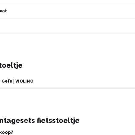
vat
toeltje
 Gefu | VIOLINO
tagesets fietsstoeltje
 koop?