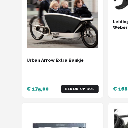
Leidin
Weber 
bajone
remlei
leidin
Urban Arrow Extra Bankje
€ 175,00
€ 168
BEKIJK OP BOL