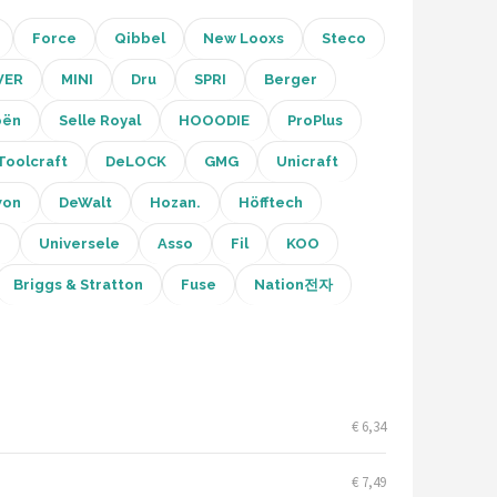
Force
Qibbel
New Looxs
Steco
VER
MINI
Dru
SPRI
Berger
oën
Selle Royal
HOOODIE
ProPlus
Toolcraft
DeLOCK
GMG
Unicraft
won
DeWalt
Hozan.
Höfftech
n
Universele
Asso
Fil
KOO
Briggs & Stratton
Fuse
Nation전자
€ 6,34
€ 7,49