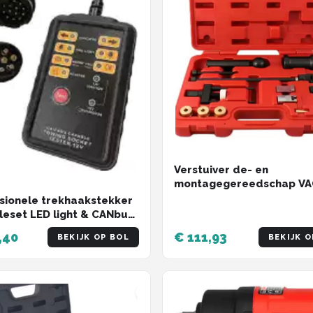
Verstuiver de- en
montagegereedschap V
sionele trekhaakstekker
leset LED light & CANbus-
akverlichting tester led
,40
€ 111,93
BEKIJK OP BOL
BEKIJK O
Nbus