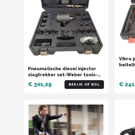
Vibro 
beitel
Pneumatische diesel injector
Lucht
slagtrekker set-Weber tools-
24 delig
€ 301,29
€ 241
BEKIJK OP BOL