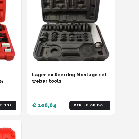
Lager en Keerring Montage set-
weber tools
AG
€ 108,84
P BOL
BEKIJK OP BOL