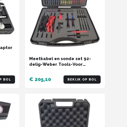
daptor
Meetkabel en sonde set 92-
delig-Weber Tools-Voor
professionele aanpassing van
testapparatuur zoals
€ 205,10
P BOL
BEKIJK OP BOL
multimeters