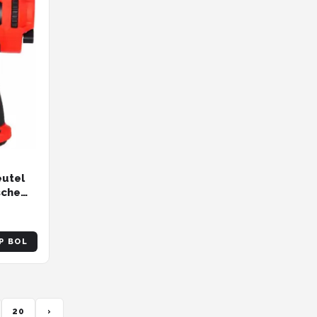
eutel
sche
560
P BOL
20
›