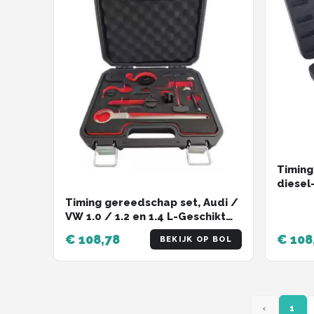
Timing
diesel
voor d
Timing gereedschap set, Audi /
EcoBlu
VW 1.0 / 1.2 en 1.4 L-Geschikt
distri
voor de 1.0 liter 3-cilinder
€ 108,78
€ 108
loopt
BEKIJK OP BOL
benzine motoren van
Volkswagen Up & Polo, Skoda
Citigo & Fabia en Seat Mii vanaf
2011
‹
1