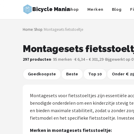
Bicycle Mania
Shop
Merken
Blog
F
Zoeken
Home
/
Shop
/
Montagesets fietsstoeltje
NAVIGATIE
Shop
Montagesets fietsstoelt
Merken
297 producten
· 95 merken · € 6,34 – € 301,29 ·
Bijgewerkt op 0
Blog
Goedkoopste
Beste
Top 10
Onder € 2
Fietsroutes
Montagesets voor fietsstoeltjes zijn essentiële acc
Kinderfietsen
benodigde onderdelen om een kinderzitje stevig te
en bieden maximale stabiliteit, zodat u zonder zor
Stadsfietsen
fietsmodel en het specifieke fietsstoeltje. Invest
Merken in montagesets fietsstoeltje:
Elektrische fietsen