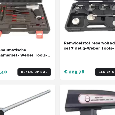
Remvloeistof reservoira
set 7 delig-Weber Tools-
pneumatische
hamerset- Weber Tools-
hamer
,40
€ 229,78
BEKIJK OP BOL
BEKIJK O