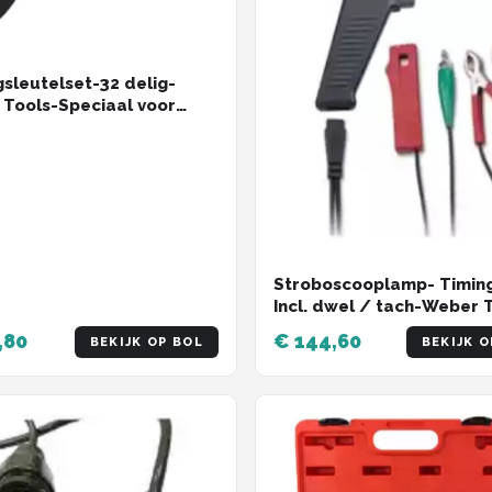
gsleutelset-32 delig-
Tools-Speciaal voor
t koppelingen op
dingen, koppeling-
gen
Stroboscooplamp- Timin
Incl. dwel / tach-Weber 
Deze digitale stroboscoo
,80
€ 144,60
BEKIJK OP BOL
BEKIJK O
timinglamp met LED displ
onontbeerlijk bij het juist
afstellen van de
ontstekingstiming