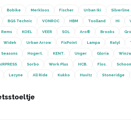
Bobike
Merkloos
Fischer
Urban Iki
Silverline
BGS Technic
VONROC
HBM
Toolland
HI
Rems
KOEL
VEER
SOL
Aro®
Brooks
Gr
Widek
Urban Arrow
FixPoint
Lampa
Ratyl
r Seasons
Hogert.
KENT.
Unger
Gloria
Winz
AIRPRESS
Sorbo
Work Plus
HCB.
Flos.
Schoo
Lezyne
All Ride
Kukko
Huvitz
Stoneridge
tsstoeltje