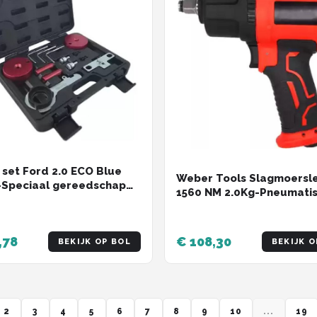
 set Ford 2.0 ECO Blue
Weber Tools Slagmoersl
-Speciaal gereedschap
1560 NM 2.0Kg-Pneumati
e nieuwste Ford 2.0D
Slagmoersleutel-1/2''-1
e TDCi motor waarbij de
newton-2.0 KG
butieriem door de olie
,78
€ 108,30
BEKIJK OP BOL
BEKIJK O
2
3
4
5
6
7
8
9
10
...
19