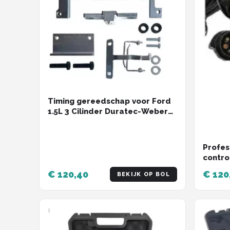
Timing gereedschap voor Ford
1.5L 3 Cilinder Duratec-Weber
Tools
Profes
contro
Trekha
€ 120,40
€ 120
BEKIJK OP BOL
en CA