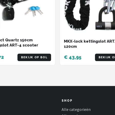
ct Quartz 150cm
MKX-lock kettingslot ART
gslot ART-4 scooter
120cm
72
€ 43,95
BEKIJK OP BOL
BEKIJK O
SHOP
Alle categorieën