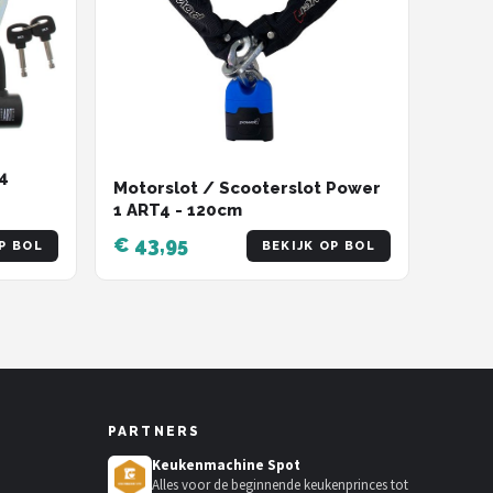
4
Motorslot / Scooterslot Power
1 ART4 - 120cm
€ 43,95
P BOL
BEKIJK OP BOL
PARTNERS
Keukenmachine Spot
Alles voor de beginnende keukenprinces tot