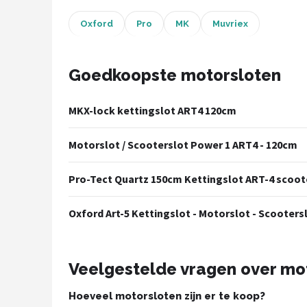
Oxford
Pro
MK
Muvriex
Mountainbikes
Shop
Goedkoopste motorsloten
POPULAIRE MERKEN
Basil
MKX-lock kettingslot ART4 120cm
Volare
Motorslot / Scooterslot Power 1 ART4 - 120cm
ABUS
Pro-Tect Quartz 150cm Kettingslot ART-4 scoot
AXA
Oxford Art-5 Kettingslot - Motorslot - Scootersl
New Looxs
Veelgestelde vragen over mo
BBB Cycling
Hoeveel motorsloten zijn er te koop?