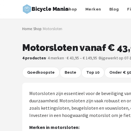
Bicycle Mania
Shop
Merken
Blog
F
Zoeken
Home
/
Shop
/
Motorsloten
NAVIGATIE
Shop
Motorsloten vanaf € 43
Merken
4 producten
· 4 merken · € 43,95 – € 149,95 ·
Bijgewerkt op 07-
Blog
Goedkoopste
Beste
Top 10
Onder € 5
Fietsroutes
Motorsloten zijn essentieel voor de beveiliging van 
Kinderfietsen
duurzaamheid. Motorsloten zijn vaak robuust en on
zoals kettingsloten, beugelsloten en vouwsloten, el
Stadsfietsen
Investeer in een hoogwaardig motorslot om je fiets 
Merken in motorsloten:
Elektrische fietsen