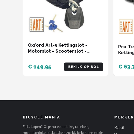
Oxford Art-5 Kettingslot -
Pro-Te
Motorslot - Scooterslot -
Kettin
Kettingslot ART 5 - 200 cm
€ 149,95
€ 63,
BEKIJK OP BOL
BICYCLE MANIA
MERKEN
Fiets kopen? Of je nu een e-bike, racefiets,
Basil
mountainbike of stadsfiets zoekt, bekijk ons grote