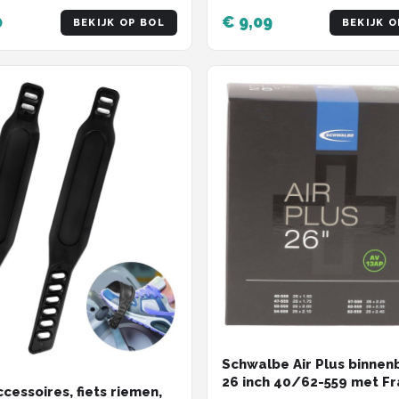
0
€ 9,09
BEKIJK OP BOL
BEKIJK O
Schwalbe Air Plus binne
26 inch 40/62-559 met Fr
ccessoires, fiets riemen,