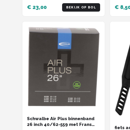
Schwalbe
€ 23,00
€ 8,5
BEKIJK OP BOL
Voltano
Shimano
Cortina
Alle merken →
Schwalbe Air Plus binnenband
26 inch 40/62-559 met Frans
fiets a