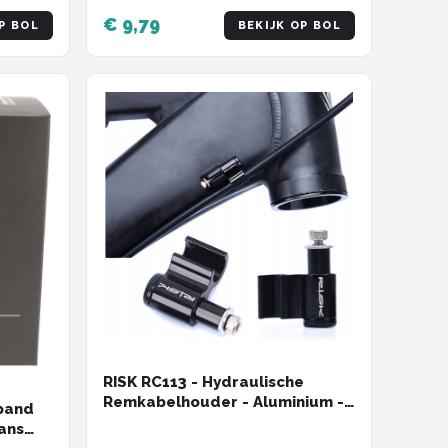
€ 9,79
P BOL
BEKIJK OP BOL
RISK RC113 - Hydraulische
Remkabelhouder - Aluminium -
nband
Roestvrij Staal - Zwart
ans