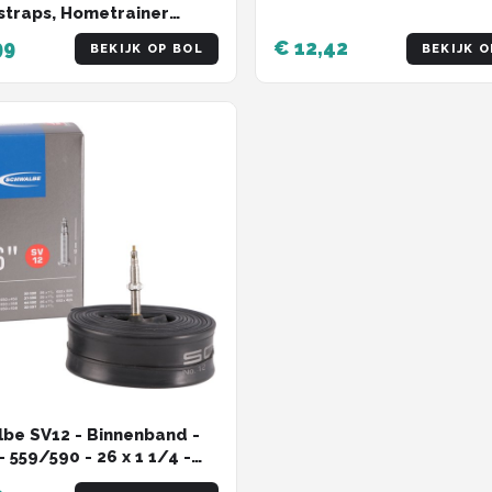
ventiel 40 mm voor e-bik
straps, Hometrainer
cargobike
riemen 1 paar - rubberen
99
€ 12,42
BEKIJK OP BOL
BEKIJK O
riemen - verstelbare
 universele pedaalriem -
en antislip
aineronderdelen,
stationaccessoires
be SV12 - Binnenband -
 559/590 - 26 x 1 1/4 -
h - Frans Ventiel - 40 mm