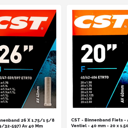
CST - Binnenband Fiets -
nnenband 26 X 1.75/1 5/8
Ventiel - 40 mm - 2
9/32-597) Av 40 Mm