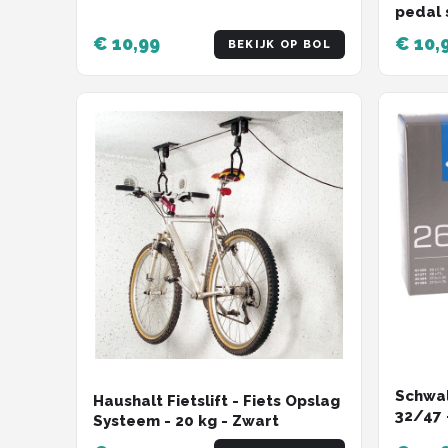
ventiel 40 mm voor e-bike en
pedal 
cargobike
pedaal
€ 10,99
€ 10,
BEKIJK OP BOL
pedaal
lengte
rubber
hometr
Kracht
Schwal
Haushalt Fietslift - Fiets Opslag
32/47 -
Systeem - 20 kg - Zwart
1.9 inc