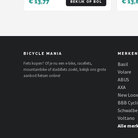
€ 13,77
€ 13,
BEKIJK OP BOL
BICYCLE MANIA
MERKEN
Fiets kopen? Of je nu een e-bike, racefiets,
Basil
mountainbike of stadsfiets zoekt, bekijk ons grote
Volare
aanbod fietsen online!
ABUS
AXA
New Loox
BBB Cycl
Schwalbe
Voltano
Alle mer