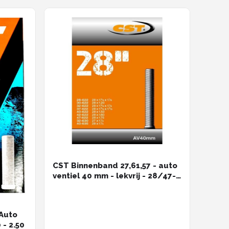
CST Binnenband 27,61,57 - auto
ventiel 40 mm - lekvrij - 28/47-
622-630
 Auto
0 x 1.50 - 2.50