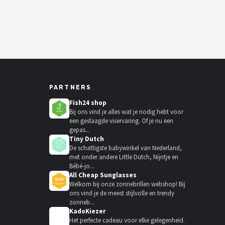
PARTNERS
Fish24 shop
Bij ons vind je alles wat je nodig hebt voor
een geslaagde viservaring. Of je nu een
gepas...
Tiny Dutch
De schattigste babywinkel van Nederland,
met onder andere Little Dutch, Nijntje en
Bébé-jo...
All Cheap Sunglasses
Welkom bij onze zonnebrillen webshop! Bij
ons vind je de meest stijlvolle en trendy
zonneb...
KadoKiezer
🎁
Het perfecte cadeau voor elke gelegenheid.