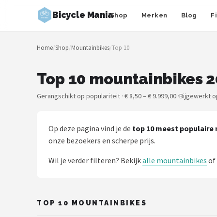
Bicycle Mania
Shop
Merken
Blog
F
Zoeken
Home
/
Shop
/
Mountainbikes
/
Top 10
NAVIGATIE
Shop
Top 10 mountainbikes 
Merken
Gerangschikt op populariteit · € 8,50 – € 9.999,00 ·
Bijgewerkt o
Blog
Op deze pagina vind je de
top 10 meest populaire
Fietsroutes
onze bezoekers en scherpe prijs.
Wil je verder filteren? Bekijk
alle mountainbikes
of
Kinderfietsen
Stadsfietsen
TOP 10 MOUNTAINBIKES
Elektrische fietsen