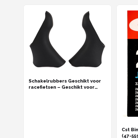
Mountainbikes
Shop
POPULAIRE MERKEN
Basil
Volare
ABUS
Schakelrubbers Geschikt voor
racefietsen – Geschikt voor
SHIMANO 105 ST-5600/6600-
AXA
serie – Siliconen
beschermhoezen – Zwart (per
New Looxs
paar)
BBB Cycling
Cst Bi
(47-55