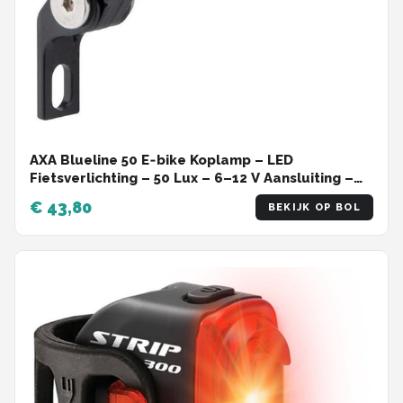
AXA Blueline 50 E‑bike Koplamp – LED
Fietsverlichting – 50 Lux – 6–12 V Aansluiting –
70 m Lichtbundel – 4.000 m Zichtbaarheid –
€ 43,80
BEKIJK OP BOL
Clear Lens Technology – Geïntegreerde
Reflector