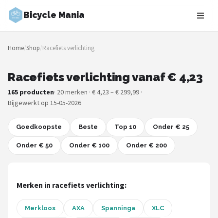
Bicycle Mania
Zoeken
Home
/
Shop
/
Racefiets verlichting
NAVIGATIE
Shop
Racefiets verlichting vanaf € 4,23
165 producten
· 20 merken · € 4,23 – € 299,99 ·
Merken
Bijgewerkt op 15-05-2026
Blog
Goedkoopste
Beste
Top 10
Onder € 25
Fietsroutes
Onder € 50
Onder € 100
Onder € 200
Kinderfietsen
Merken in racefiets verlichting:
Stadsfietsen
Merkloos
AXA
Spanninga
XLC
Elektrische fietsen