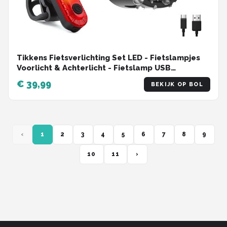
Tikkens Fietsverlichting Set LED - Fietslampjes
Voorlicht & Achterlicht - Fietslamp USB
Oplaadbaar - MTB & Racefiets Verlichting -
€ 39,99
BEKIJK OP BOL
Waterdicht Fietslicht
‹
1
2
3
4
5
6
7
8
9
10
11
›