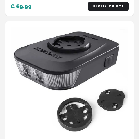
Powerbank - Voorlicht MTB & Racefiets
€ 69,99
BEKIJK OP BOL
Verlichting - Waterdicht Fietslicht