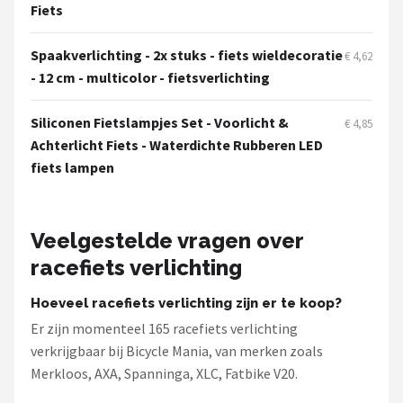
Schwalbe
Fiets
Voltano
Spaakverlichting - 2x stuks - fiets wieldecoratie
€ 4,62
- 12 cm - multicolor - fietsverlichting
Shimano
Siliconen Fietslampjes Set - Voorlicht &
€ 4,85
Cortina
Achterlicht Fiets - Waterdichte Rubberen LED
fiets lampen
Alle merken →
Veelgestelde vragen over
racefiets verlichting
Hoeveel racefiets verlichting zijn er te koop?
Er zijn momenteel 165 racefiets verlichting
verkrijgbaar bij Bicycle Mania, van merken zoals
Merkloos, AXA, Spanninga, XLC, Fatbike V20.