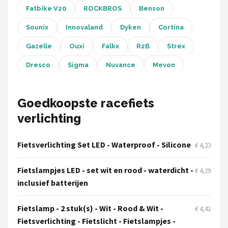
Fatbike V20
ROCKBROS
Benson
Mountainbikes
Sounix
Innovaland
Dyken
Cortina
Shop
Gazelle
Ouxi
Falkx
R2B
Strex
POPULAIRE MERKEN
Dresco
Sigma
Nuvance
Mevon
Basil
Goedkoopste racefiets
Volare
verlichting
ABUS
Fietsverlichting Set LED - Waterproof - Silicone
€ 4,23
AXA
Fietslampjes LED - set wit en rood - waterdicht -
€ 4,29
New Looxs
inclusief batterijen
BBB Cycling
Fietslamp - 2 stuk(s) - Wit - Rood & Wit -
€ 4,41
Fietsverlichting - Fietslicht - Fietslampjes -