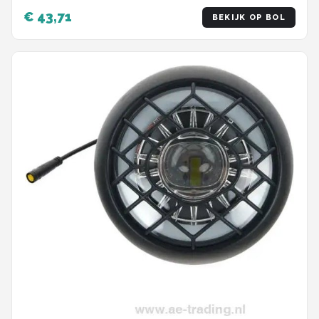
Fietslamp Achter - Veiligheidslampje - 80
€ 43,71
BEKIJK OP BOL
branduren - Zwart