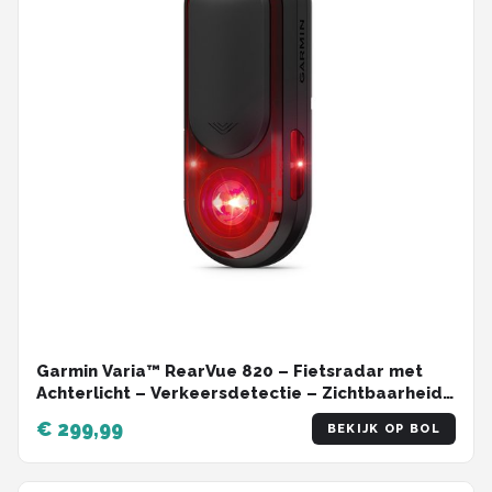
Garmin Varia™ RearVue 820 – Fietsradar met
Achterlicht – Verkeersdetectie – Zichtbaarheid
tot 2 km – IPX7 Waterdicht
€ 299,99
BEKIJK OP BOL