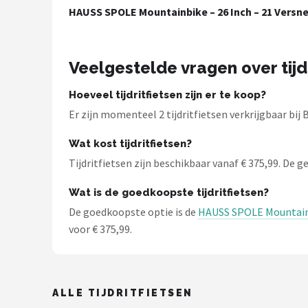
HAUSS SPOLE Mountainbike – 26 Inch – 21 Versne
Mountainbikes
Shop
Veelgestelde vragen over tijd
POPULAIRE MERKEN
Hoeveel tijdritfietsen zijn er te koop?
Basil
Er zijn momenteel 2 tijdritfietsen verkrijgbaar bij 
Volare
Wat kost tijdritfietsen?
Tijdritfietsen zijn beschikbaar vanaf € 375,99. De ge
ABUS
Wat is de goedkoopste tijdritfietsen?
AXA
De goedkoopste optie is de
HAUSS SPOLE Mountainbi
voor € 375,99.
New Looxs
BBB Cycling
ALLE TIJDRITFIETSEN