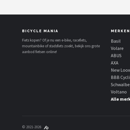
BICYCLE MANIA
MERKEN
Fiets kopen? Of je nu een e-bike, racefiets,
Basil
mountainbike of stadsfiets zoekt, bekijk ons grote
Volare
aanbod fietsen online!
ABUS
AXA
New Loox
BBB Cycl
Schwalbe
Voltano
Alle mer
© 2021-2026