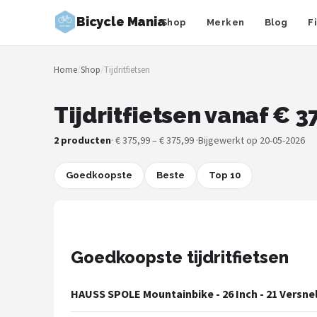
Bicycle Mania
Shop
Merken
Blog
F
Zoeken
Home
/
Shop
/
Tijdritfietsen
NAVIGATIE
Shop
Tijdritfietsen vanaf € 3
Merken
2 producten
· € 375,99 – € 375,99 ·
Bijgewerkt op 20-05-2026
Blog
Goedkoopste
Beste
Top 10
Fietsroutes
Kinderfietsen
Goedkoopste tijdritfietsen
Stadsfietsen
HAUSS SPOLE Mountainbike - 26 Inch - 21 Versnel
Elektrische fietsen