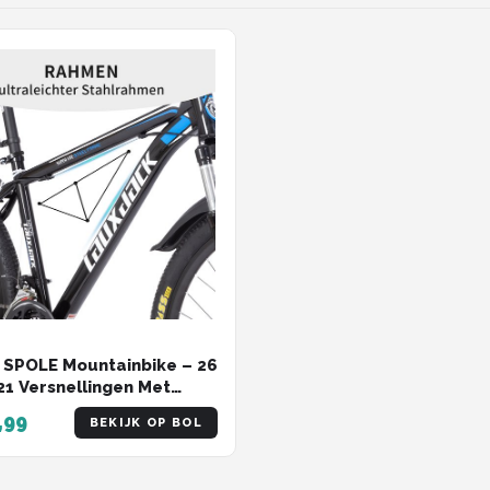
SPOLE Mountainbike – 26
 21 Versnellingen Met
rkvering – IJzer – Blauw
,99
BEKIJK OP BOL
rt – Voor Woon
rkeer En Terreinritten