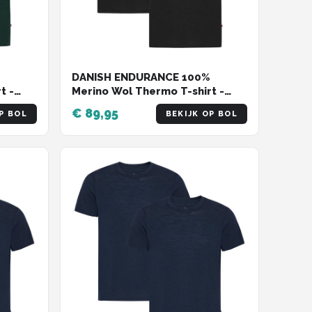
DANISH ENDURANCE 100%
t -
Merino Wol Thermo T-shirt -
 - 2
voor Heren - Zwart - 2 pack -
€ 89,95
P BOL
BEKIJK OP BOL
Maat XXL