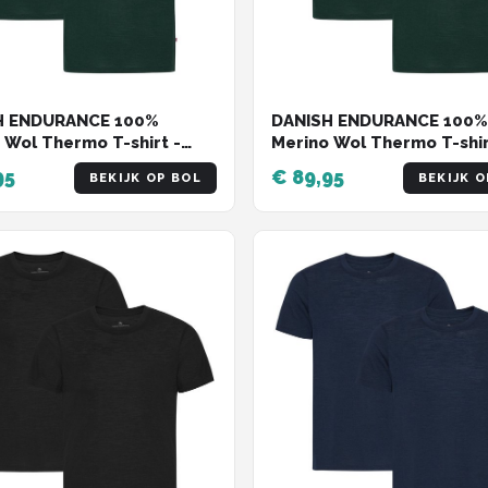
H ENDURANCE 100%
DANISH ENDURANCE 100%
 Wol Thermo T-shirt -
Merino Wol Thermo T-shir
eren - Donkergroen - 2
voor Heren - Donkergroen
95
€ 89,95
BEKIJK OP BOL
BEKIJK O
 Maat XXL
pack - Maat XL