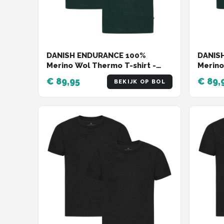
DANISH ENDURANCE 100%
DANIS
Merino Wol Thermo T-shirt -
Merino
voor Heren - Donkergroen - 2
voor H
€ 89,95
€ 89,
BEKIJK OP BOL
pack - Maat L
pack -