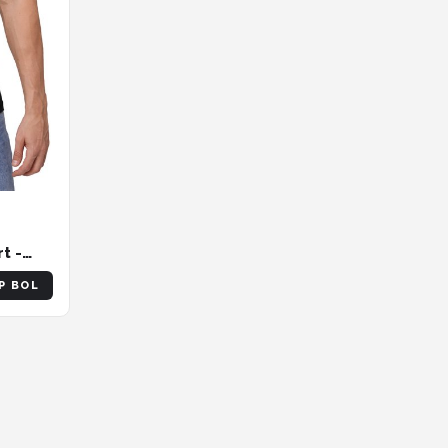
t -
t XL
P BOL