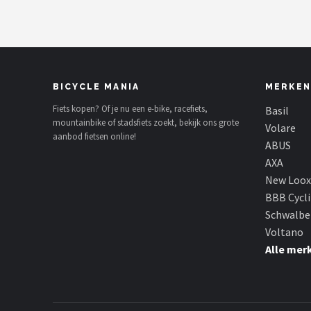
BICYCLE MANIA
MERKEN
Fiets kopen? Of je nu een e-bike, racefiets,
Basil
mountainbike of stadsfiets zoekt, bekijk ons grote
Volare
aanbod fietsen online!
ABUS
AXA
New Loox
BBB Cycl
Schwalbe
Voltano
Alle mer