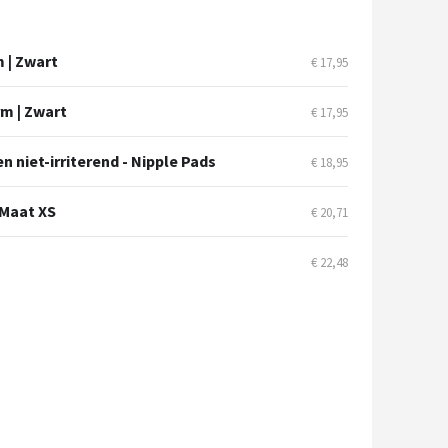
 | Zwart
€ 17,95
m | Zwart
€ 17,95
 niet-irriterend - Nipple Pads
€ 18,95
 Maat XS
€ 20,71
€ 22,48