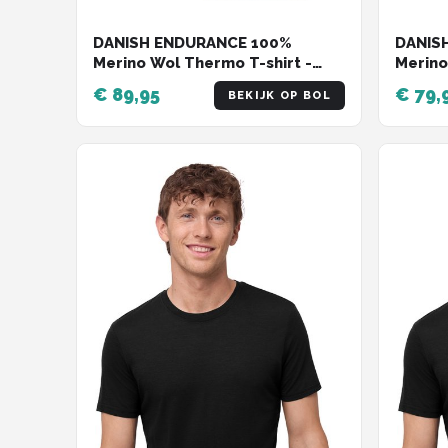
DANISH ENDURANCE 100%
DANIS
Merino Wol Thermo T-shirt -
Merino
voor Heren - Marineblauw - 2
voor H
€ 89,95
€ 79,
BEKIJK OP BOL
pack - Maat L
Maat L