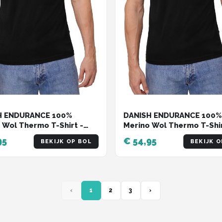
H ENDURANCE 100%
DANISH ENDURANCE 100%
 Wol Thermo T-Shirt -
Merino Wol Thermo T-Shir
eren - Zwart - Maat L
voor Heren - Zwart - Maa
95
€ 54,95
BEKIJK OP BOL
BEKIJK O
‹
1
2
3
›