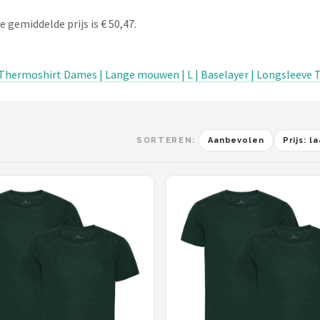
 gemiddelde prijs is € 50,47.
hermoshirt Dames | Lange mouwen | L | Baselayer | Longsleeve 
SORTEREN:
Aanbevolen
Prijs: 