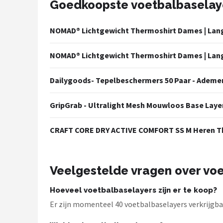
Goedkoopste voetbalbaselay
Mountainbikes
NOMAD® Lichtgewicht Thermoshirt Dames | Lange
Shop
NOMAD® Lichtgewicht Thermoshirt Dames | Lange
POPULAIRE MERKEN
Basil
Dailygoods- Tepelbeschermers 50 Paar - Ademend
Volare
GripGrab - Ultralight Mesh Mouwloos Base Layer
ABUS
CRAFT CORE DRY ACTIVE COMFORT SS M Heren Th
AXA
Veelgestelde vragen over vo
New Looxs
Hoeveel voetbalbaselayers zijn er te koop?
BBB Cycling
Er zijn momenteel 40 voetbalbaselayers verkrijgbaa