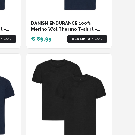
DANISH ENDURANCE 100%
t -
Merino Wol Thermo T-shirt -
 - 2
voor Heren - Marineblauw - 2
€ 89,95
P BOL
BEKIJK OP BOL
pack - Maat M