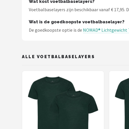
Wat kost voetbalbaselayers?
Schwalbe
Voetbalbaselayers zijn beschikbaar vanaf € 17,95. De
Voltano
Wat is de goedkoopste voetbalbaselayer?
De goedkoopste optie is de
NOMAD® Lichtgewicht T
Shimano
Cortina
ALLE VOETBALBASELAYERS
Alle merken →