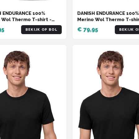
H ENDURANCE 100%
DANISH ENDURANCE 100%
 Wol Thermo T-shirt -
Merino Wol Thermo T-shir
eren - Zwart - 2 pack -
voor Heren - Marineblauw
95
€ 79,95
BEKIJK OP BOL
BEKIJK O
pack - Maat XXL