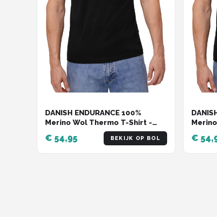
DANISH ENDURANCE 100%
DANIS
Merino Wol Thermo T-Shirt -
Merino
voor Heren - Zwart - Maat M
voor H
€ 54,95
€ 54,
BEKIJK OP BOL