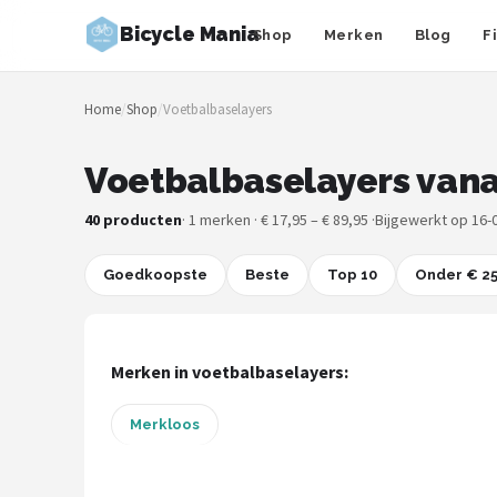
Bicycle Mania
Shop
Merken
Blog
F
Zoeken
Home
/
Shop
/
Voetbalbaselayers
NAVIGATIE
Shop
Voetbalbaselayers vana
Merken
40 producten
· 1 merken · € 17,95 – € 89,95 ·
Bijgewerkt op 16-
Blog
Goedkoopste
Beste
Top 10
Onder € 2
Fietsroutes
Merken in voetbalbaselayers:
Kinderfietsen
Merkloos
Stadsfietsen
Elektrische fietsen