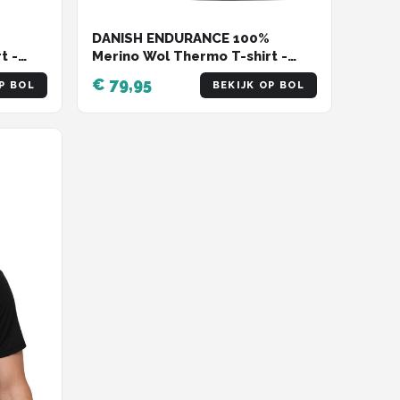
DANISH ENDURANCE 100%
t -
Merino Wol Thermo T-shirt -
 - 2
voor Heren - Zwart - 2 pack -
€ 79,95
P BOL
BEKIJK OP BOL
Maat S