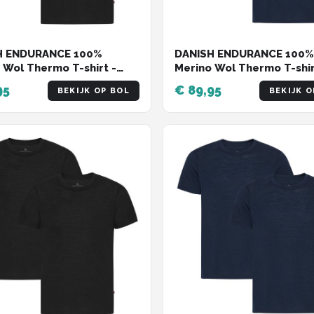
H ENDURANCE 100%
DANISH ENDURANCE 100%
 Wol Thermo T-shirt -
Merino Wol Thermo T-shir
eren - Zwart - 2 pack -
voor Heren - Marineblauw
95
€ 89,95
BEKIJK OP BOL
BEKIJK O
XL
pack - Maat XL