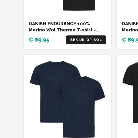
DANISH ENDURANCE 100%
DANIS
Merino Wol Thermo T-shirt -
Merino
voor Heren - Zwart - 2 pack -
voor H
€ 89,95
€ 89,
BEKIJK OP BOL
Maat M
Maat 