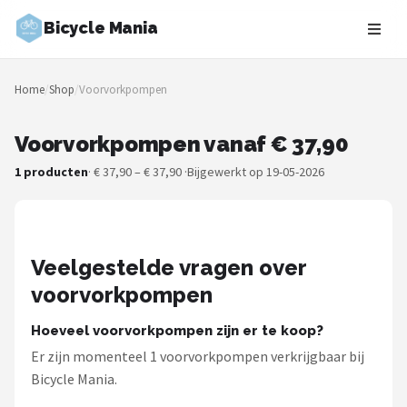
Bicycle Mania
Zoeken
Home
/
Shop
/
Voorvorkpompen
NAVIGATIE
Shop
Voorvorkpompen vanaf € 37,90
1 producten
· € 37,90 – € 37,90 ·
Bijgewerkt op 19-05-2026
Merken
Blog
Veelgestelde vragen over
Fietsroutes
voorvorkpompen
Kinderfietsen
Hoeveel voorvorkpompen zijn er te koop?
Stadsfietsen
Er zijn momenteel 1 voorvorkpompen verkrijgbaar bij
Bicycle Mania.
Elektrische fietsen