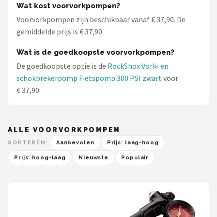
Wat kost voorvorkpompen?
Mountainbikes
Voorvorkpompen zijn beschikbaar vanaf € 37,90. De
gemiddelde prijs is € 37,90.
Shop
Wat is de goedkoopste voorvorkpompen?
POPULAIRE MERKEN
De goedkoopste optie is de
RockShox Vork- en
schokbrekerpomp Fietspomp 300 PSI zwart
Basil
voor
€ 37,90.
Volare
ABUS
ALLE VOORVORKPOMPEN
SORTEREN:
Aanbevolen
Prijs: laag-hoog
AXA
Prijs: hoog-laag
Nieuwste
Populair
New Looxs
BBB Cycling