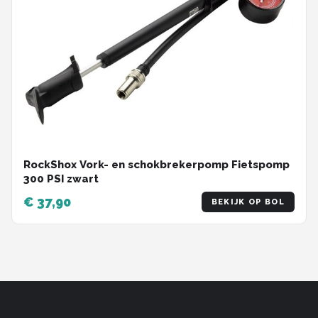
Schwalbe
Voltano
Shimano
Cortina
Alle merken →
RockShox Vork- en schokbrekerpomp Fietspomp
300 PSI zwart
€ 37,90
BEKIJK OP BOL