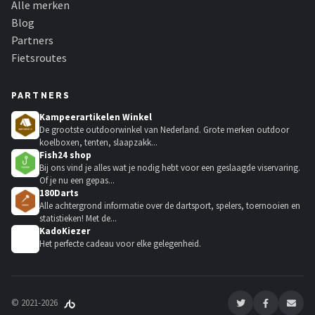
Alle merken
Blog
Partners
Fietsroutes
PARTNERS
Kampeerartikelen Winkel
De grootste outdoorwinkel van Nederland. Grote merken outdoor
koelboxen, tenten, slaapzakk...
Fish24 shop
Bij ons vind je alles wat je nodig hebt voor een geslaagde viservaring.
Of je nu een gepas...
180Darts
Alle achtergrond informatie over de dartsport, spelers, toernooien en
statistieken! Met de...
KadoKiezer
🎁
Het perfecte cadeau voor elke gelegenheid.
© 2021-2026