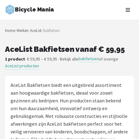
Bicycle Mania
Zoeken
Home
/
Merken
/
AceList
/
Bakfietsen
NAVIGATIE
Shop
AceList Bakfietsen vanaf € 59,95
bakfietsen
1 product
· € 59,95 – € 59,95 · Bekijk alle
of overige
Merken
AceList producten
Blog
AceList Bakfietsen biedt een uitgebreid assortiment
Fietsroutes
aan hoogwaardige bakfietsen, ideaal voor zowel
gezinnen als bedrijven. Hun producten staan bekend
Kinderfietsen
om hun duurzaamheid, innovatief ontwerp en
gebruiksgemak. Met robuuste constructies en stijlvolle
Stadsfietsen
afwerkingen zijn AceList bakfietsen perfect voor het
veilig vervoeren van kinderen, boodschappen, of andere
Elektrische fietsen