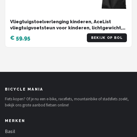
Vliegtuigstoelverlenging kinderen, AceList
vliegtuigvoetsteun voor kinderen, lichtgewicht,
opvouwbaar, draagbaar vliegtuigbed voor
€ 59,95
BEKIJK OP BOL
peuters, reisbenodigdheden, kinderhangmat
voor vliegtuigenvoetsteun, zwart
BICYCLE MANIA
Fiets kopen? Of je nu een e-bike, racefiets, mountainbike of stadsfiets zoekt,
bekijk ons grote aanbod fietsen online!
MERKEN
Basil