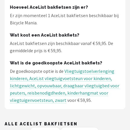
Schwalbe
Hoeveel AceList bakfietsen zijn er?
Er zijn momenteel 1 AceList bakfietsen beschikbaar bij
Voltano
Bicycle Mania.
Shimano
Wat kost een AceList bakfiets?
AceList bakfietsen zijn beschikbaar vanaf € 59,95. De
Cortina
gemiddelde prijs is € 59,95.
Alle merken →
Wat is de goedkoopste AceList bakfiets?
De goedkoopste optie is de
Vliegtuigstoelverlenging
kinderen, AceList vliegtuigvoetsteun voor kinderen,
lichtgewicht, opvouwbaar, draagbaar vliegtuigbed voor
peuters, reisbenodigdheden, kinderhangmat voor
vliegtuigenvoetsteun, zwart
voor € 59,95.
ALLE ACELIST BAKFIETSEN