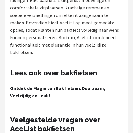
ladingen. Elke bakfiets is uitgerust met veilige en
comfortabele zitplaatsen, krachtige remmen en
Mountainbikes
soepele versnellingen om elke rit aangenaam te
maken. Bovendien biedt AceList op maat gemaakte
Shop
opties, zodat klanten hun bakfiets volledig naar wens
POPULAIRE MERKEN
kunnen personaliseren. Kortom, AceList combineert
functionaliteit met elegantie in hun veelzijdige
Basil
bakfietsen.
Volare
Lees ook over bakfietsen
ABUS
Ontdek de Magie van Bakfietsen: Duurzaam,
AXA
Veelzijdig en Leuk!
New Looxs
Veelgestelde vragen over
BBB Cycling
AceList bakfietsen