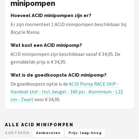
minipompen
Schwalbe
Hoeveel ACID minipompen zijn er?
Voltano
Er zijn momenteel 1 ACID minipompen beschikbaar bij
Bicycle Mania.
Shimano
Wat kost een ACID minipomp?
Cortina
ACID minipompen zijn beschikbaar vanaf € 34,95. De
gemiddelde prijs is € 34,95.
Alle merken →
Wat is de goedkoopste ACID minipomp?
De goedkoopste optie is de
ACID Pomp RACE UHP -
Handvat slot - Incl. beugel - 160 psi - Aluminium - L22
cm - Zwart
voor € 34,95.
ALLE ACID MINIPOMPEN
SORTEREN:
Aanbevolen
Prijs: laag-hoog