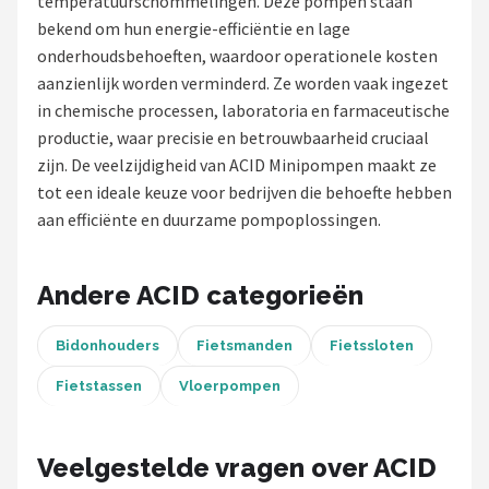
temperatuurschommelingen. Deze pompen staan
bekend om hun energie-efficiëntie en lage
Mountainbikes
onderhoudsbehoeften, waardoor operationele kosten
aanzienlijk worden verminderd. Ze worden vaak ingezet
Shop
in chemische processen, laboratoria en farmaceutische
POPULAIRE MERKEN
productie, waar precisie en betrouwbaarheid cruciaal
zijn. De veelzijdigheid van ACID Minipompen maakt ze
Basil
tot een ideale keuze voor bedrijven die behoefte hebben
aan efficiënte en duurzame pompoplossingen.
Volare
ABUS
Andere ACID categorieën
AXA
Bidonhouders
Fietsmanden
Fietssloten
Fietstassen
Vloerpompen
New Looxs
BBB Cycling
Veelgestelde vragen over ACID