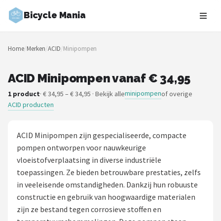
Bicycle Mania
Zoeken
Home
/
Merken
/
ACID
/
Minipompen
NAVIGATIE
Shop
ACID Minipompen vanaf € 34,95
minipompen
1 product
· € 34,95 – € 34,95 · Bekijk alle
of overige
Merken
ACID producten
Blog
ACID Minipompen zijn gespecialiseerde, compacte
Fietsroutes
pompen ontworpen voor nauwkeurige
vloeistofverplaatsing in diverse industriële
Kinderfietsen
toepassingen. Ze bieden betrouwbare prestaties, zelfs
in veeleisende omstandigheden. Dankzij hun robuuste
Stadsfietsen
constructie en gebruik van hoogwaardige materialen
zijn ze bestand tegen corrosieve stoffen en
Elektrische fietsen