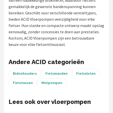
van een nauwkeurige drukmeter, waardoor fietsers
gemakkelijk de gewenste bandenspanning kunnen
Mountainbikes
bereiken. Geschikt voor verschillende ventieltypen,
bieden ACID Vloerpompen veelzijdigheid voor elke
Shop
fietser. Hun slanke en compacte ontwerp maakt opslag
POPULAIRE MERKEN
eenvoudig, zonder concessies te doen aan prestaties.
Kortom, ACID Vloerpompen zijn een betrouwbare
Basil
keuze voor elke fietsenthousiast.
Volare
Andere ACID categorieën
ABUS
Bidonhouders
Fietsmanden
Fietssloten
AXA
Fietstassen
Minipompen
New Looxs
Lees ook over vloerpompen
BBB Cycling