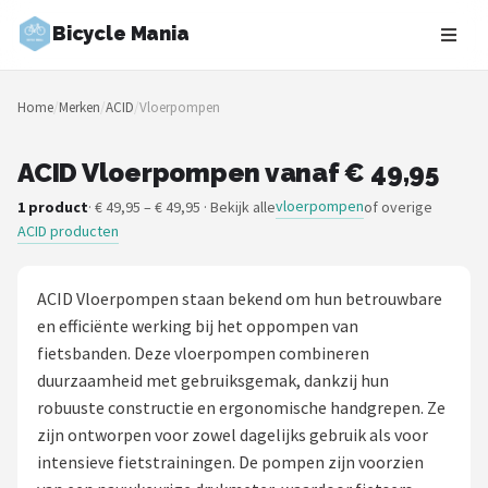
Bicycle Mania
Zoeken
Home
/
Merken
/
ACID
/
Vloerpompen
NAVIGATIE
Shop
ACID Vloerpompen vanaf € 49,95
vloerpompen
1 product
· € 49,95 – € 49,95 · Bekijk alle
of overige
Merken
ACID producten
Blog
ACID Vloerpompen staan bekend om hun betrouwbare
Fietsroutes
en efficiënte werking bij het oppompen van
fietsbanden. Deze vloerpompen combineren
Kinderfietsen
duurzaamheid met gebruiksgemak, dankzij hun
robuuste constructie en ergonomische handgrepen. Ze
Stadsfietsen
zijn ontworpen voor zowel dagelijks gebruik als voor
intensieve fietstrainingen. De pompen zijn voorzien
Elektrische fietsen