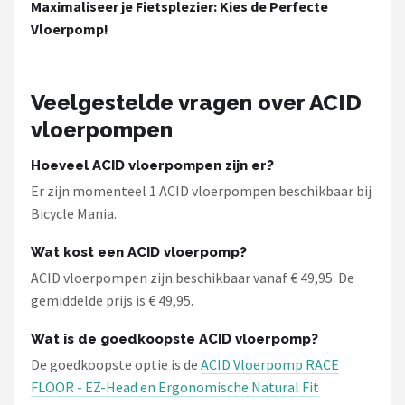
Maximaliseer je Fietsplezier: Kies de Perfecte
Schwalbe
Vloerpomp!
Voltano
Shimano
Veelgestelde vragen over ACID
vloerpompen
Cortina
Hoeveel ACID vloerpompen zijn er?
Alle merken →
Er zijn momenteel 1 ACID vloerpompen beschikbaar bij
Bicycle Mania.
Wat kost een ACID vloerpomp?
ACID vloerpompen zijn beschikbaar vanaf € 49,95. De
gemiddelde prijs is € 49,95.
Wat is de goedkoopste ACID vloerpomp?
De goedkoopste optie is de
ACID Vloerpomp RACE
FLOOR - EZ-Head en Ergonomische Natural Fit