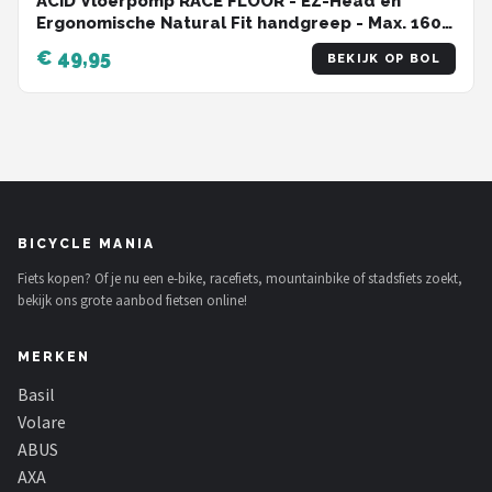
ACID Vloerpomp RACE FLOOR - EZ-Head en
Ergonomische Natural Fit handgreep - Max. 160
psi - Staal - L16xB26xH69 cm - Blauw
€ 49,95
BEKIJK OP BOL
BICYCLE MANIA
Fiets kopen? Of je nu een e-bike, racefiets, mountainbike of stadsfiets zoekt,
bekijk ons grote aanbod fietsen online!
MERKEN
Basil
Volare
ABUS
AXA