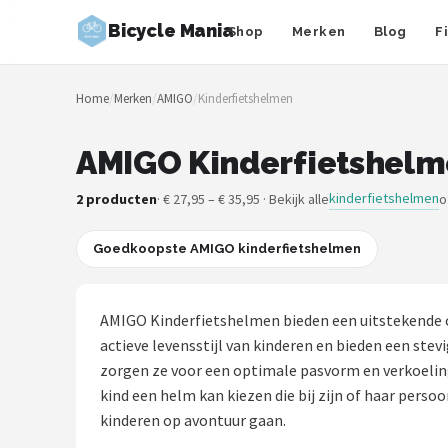
Bicycle Mania
Shop
Merken
Blog
F
Zoeken
Home
/
Merken
/
AMIGO
/
Kinderfietshelmen
NAVIGATIE
Shop
AMIGO Kinderfietshelme
Merken
kinderfietshelmen
2 producten
· € 27,95 – € 35,95 · Bekijk alle
o
Blog
Goedkoopste AMIGO kinderfietshelmen
Fietsroutes
AMIGO Kinderfietshelmen bieden een uitstekende co
Kinderfietsen
actieve levensstijl van kinderen en bieden een ste
zorgen ze voor een optimale pasvorm en verkoeling 
Stadsfietsen
kind een helm kan kiezen die bij zijn of haar pers
kinderen op avontuur gaan.
Elektrische fietsen