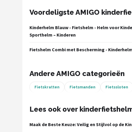
Voordeligste AMIGO kinderfi
Mountainbikes
Shop
Kinderhelm Blauw - Fietshelm - Helm voor Kind
Sporthelm – Kinderen
POPULAIRE MERKEN
Basil
Fietshelm Combi met Bescherming - Kinderhelm
Volare
Andere AMIGO categorieën
ABUS
Fietskratten
Fietsmanden
Fietssloten
AXA
New Looxs
Lees ook over kinderfietshel
BBB Cycling
Maak de Beste Keuze: Veilig en Stijlvol op de Kin