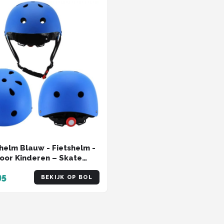
helm Blauw - Fietshelm -
oor Kinderen – Skate
inderen – SkateHelm –
95
Helm Kind – Helmet –
BEKIJK OP BOL
 – Fietshelm Kinderen,
elm – Kinderen