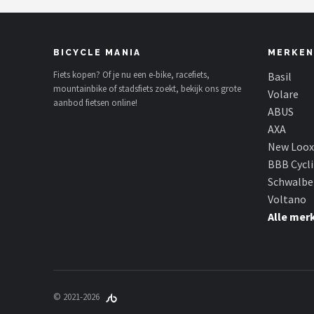
BICYCLE MANIA
MERKEN
Fiets kopen? Of je nu een e-bike, racefiets,
Basil
mountainbike of stadsfiets zoekt, bekijk ons grote
Volare
aanbod fietsen online!
ABUS
AXA
New Loox
BBB Cycl
Schwalbe
Voltano
Alle mer
© 2021-2026