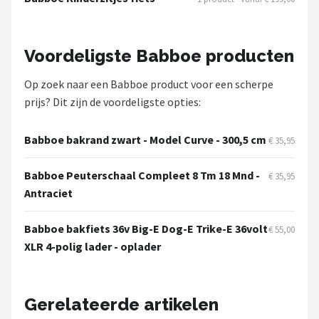
Schwalbe
Voltano
Voordeligste Babboe producten
Shimano
Op zoek naar een Babboe product voor een scherpe
prijs? Dit zijn de voordeligste opties:
Cortina
Babboe bakrand zwart - Model Curve - 300,5 cm
€ 35,95
Alle merken →
Babboe Peuterschaal Compleet 8 Tm 18 Mnd -
€ 35,95
Antraciet
Babboe bakfiets 36v Big-E Dog-E Trike-E 36volt
€ 55,00
XLR 4-polig lader - oplader
Gerelateerde artikelen