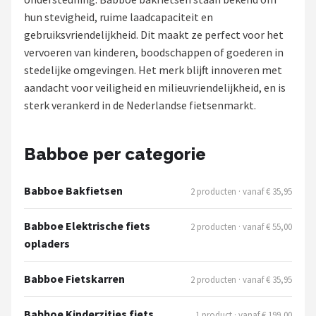
hun stevigheid, ruime laadcapaciteit en
Mountainbikes
gebruiksvriendelijkheid. Dit maakt ze perfect voor het
vervoeren van kinderen, boodschappen of goederen in
Shop
stedelijke omgevingen. Het merk blijft innoveren met
POPULAIRE MERKEN
aandacht voor veiligheid en milieuvriendelijkheid, en is
sterk verankerd in de Nederlandse fietsenmarkt.
Basil
Volare
Babboe per categorie
ABUS
Babboe Bakfietsen
2 producten · vanaf € 35,95
AXA
Babboe Elektrische fiets
2 producten · vanaf € 55,00
opladers
New Looxs
Babboe Fietskarren
2 producten · vanaf € 35,95
BBB Cycling
Babboe Kinderzitjes fiets
1 product · vanaf € 199,00