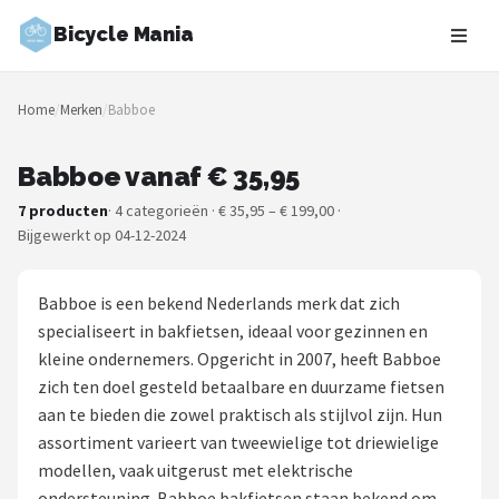
Bicycle Mania
Zoeken
Home
/
Merken
/
Babboe
NAVIGATIE
Shop
Babboe vanaf € 35,95
7 producten
· 4 categorieën · € 35,95 – € 199,00 ·
Merken
Bijgewerkt op 04-12-2024
Blog
Babboe is een bekend Nederlands merk dat zich
Fietsroutes
specialiseert in bakfietsen, ideaal voor gezinnen en
kleine ondernemers. Opgericht in 2007, heeft Babboe
Kinderfietsen
zich ten doel gesteld betaalbare en duurzame fietsen
aan te bieden die zowel praktisch als stijlvol zijn. Hun
Stadsfietsen
assortiment varieert van tweewielige tot driewielige
modellen, vaak uitgerust met elektrische
Elektrische fietsen
ondersteuning. Babboe bakfietsen staan bekend om