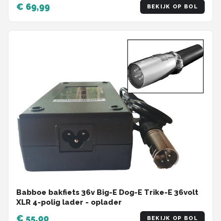
€ 69,99
BEKIJK OP BOL
Babboe bakfiets 36v Big-E Dog-E Trike-E 36volt
XLR 4-polig lader - oplader
€ 55,00
BEKIJK OP BOL