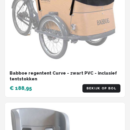
Babboe regentent Curve - zwart PVC - inclusief
tentstokken
€ 188,95
BEKIJK OP BOL