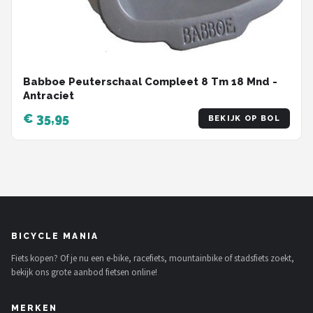
Babboe Peuterschaal Compleet 8 Tm 18 Mnd -
Antraciet
€ 35,95
BEKIJK OP BOL
BICYCLE MANIA
Fiets kopen? Of je nu een e-bike, racefiets, mountainbike of stadsfiets zoekt,
bekijk ons grote aanbod fietsen online!
MERKEN