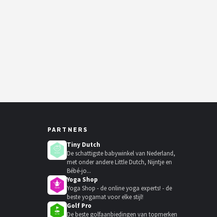
PARTNERS
Tiny Dutch
De schattigste babywinkel van Nederland,
met onder andere Little Dutch, Nijntje en
Bébé-jo...
Yoga Shop
Yoga Shop - de online yoga experts! - de
beste yogamat voor elke stijl!
Golf Pro
De beste golfaanbiedingen van topmerken