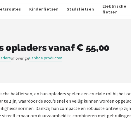
Elektrische
ietsroutes
Kinderfietsen
Stadsfietsen
fietsen
s opladers vanaf € 55,00
pladers
Babboe producten
of overige
che bakfietsen, en hun opladers spelen een cruciale rol bij het o
 te zijn, waardoor de accu's snel en veilig kunnen worden opgela
eiligheidsnormen. Dankzij hun compacte en robuuste ontwerp zij
e streeft ernaar om duurzaamheid te combineren met gebruiksgema