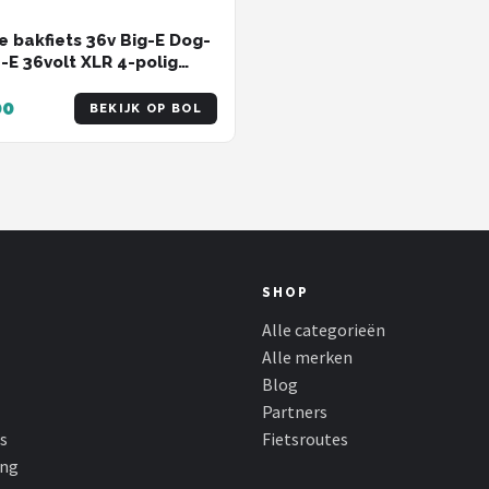
 bakfiets 36v Big-E Dog-
e-E 36volt XLR 4-polig
- oplader
00
BEKIJK OP BOL
SHOP
Alle categorieën
Alle merken
Blog
Partners
s
Fietsroutes
ing