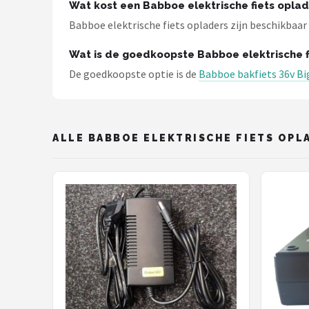
Schwalbe
Wat kost een Babboe elektrische fiets opla
Babboe elektrische fiets opladers zijn beschikbaar v
Voltano
Wat is de goedkoopste Babboe elektrische f
Shimano
De goedkoopste optie is de
Babboe bakfiets 36v Big
Cortina
ALLE BABBOE ELEKTRISCHE FIETS OPL
Alle merken →