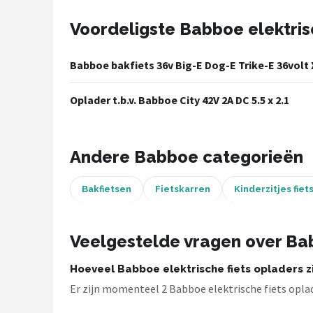
Voordeligste Babboe elektris
Mountainbikes
Shop
Babboe bakfiets 36v Big-E Dog-E Trike-E 36volt 
POPULAIRE MERKEN
Oplader t.b.v. Babboe City 42V 2A DC 5.5 x 2.1
Basil
Volare
Andere Babboe categorieën
ABUS
Bakfietsen
Fietskarren
Kinderzitjes fiet
AXA
Veelgestelde vragen over Bab
New Looxs
Hoeveel Babboe elektrische fiets opladers zi
BBB Cycling
Er zijn momenteel 2 Babboe elektrische fiets oplad