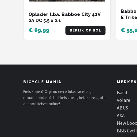
Babboe
Oplader t.b.v. Babboe City 42V
E Trik
2A DC 5.5 x 2.1
lader 
€ 69,99
€ 55,
BEKIJK OP BOL
BICYCLE MANIA
MERKEN
Fiets kopen? Of je nu een e-bike, racefiets,
Basil
mountainbike of stadsfiets zoekt, bekijk ons grote
Volare
aanbod fietsen online!
ABUS
AXA
New Loox
BBB Cycl