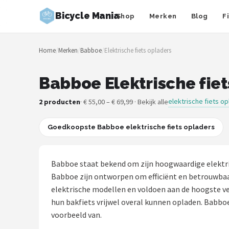
Bicycle Mania
Shop
Merken
Blog
F
Zoeken
Home
/
Merken
/
Babboe
/
Elektrische fiets opladers
NAVIGATIE
Shop
Babboe Elektrische fiet
Merken
elektrische fiets o
2 producten
· € 55,00 – € 69,99 · Bekijk alle
Blog
Goedkoopste Babboe elektrische fiets opladers
Fietsroutes
Babboe staat bekend om zijn hoogwaardige elektris
Kinderfietsen
Babboe zijn ontworpen om efficiënt en betrouwbaar
elektrische modellen en voldoen aan de hoogste v
Stadsfietsen
hun bakfiets vrijwel overal kunnen opladen. Babbo
voorbeeld van.
Elektrische fietsen