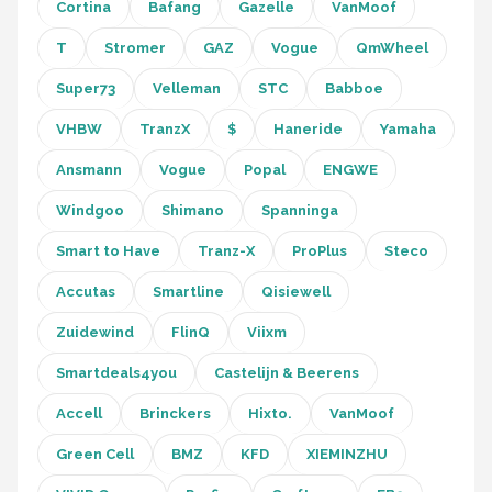
Schwalbe
Cortina
Bafang
Gazelle
VanMoof
T
Stromer
GAZ
Vogue
QmWheel
Voltano
Super73
Velleman
STC
Babboe
Shimano
VHBW
TranzX
$
Haneride
Yamaha
Cortina
Ansmann
Vogue
Popal
ENGWE
Windgoo
Shimano
Spanninga
Alle merken →
Smart to Have
Tranz-X
ProPlus
Steco
Accutas
Smartline
Qisiewell
Zuidewind
FlinQ
Viixm
Smartdeals4you
Castelijn & Beerens
Accell
Brinckers
Hixto.
VanMoof
Green Cell
BMZ
KFD
XIEMINZHU