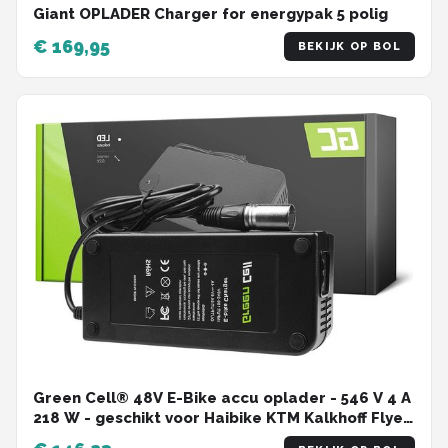
Giant OPLADER Charger for energypak 5 polig
€ 169,95
BEKIJK OP BOL
Green Cell® 48V E-Bike accu oplader - 546 V 4 A
218 W - geschikt voor Haibike KTM Kalkhoff Flyer
Cube Focus Giant Bergamont Ghost Trek