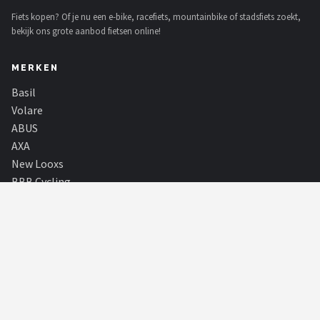
Fiets kopen? Of je nu een e-bike, racefiets, mountainbike of stadsfiets zoekt,
bekijk ons grote aanbod fietsen online!
MERKEN
Basil
Volare
ABUS
AXA
New Looxs
BBB Cycling
Schwalbe
Voltano
Alle merken →
SHOP
Alle categorieën
Alle merken