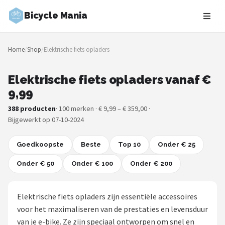
Bicycle Mania
Zoeken
Home
/
Shop
/
Elektrische fiets opladers
NAVIGATIE
Shop
Elektrische fiets opladers vanaf €
9,99
Merken
388 producten
· 100 merken · € 9,99 – € 359,00 ·
Bijgewerkt op 07-10-2024
Blog
Goedkoopste
Fietsroutes
Beste
Top 10
Onder € 25
Onder € 50
Onder € 100
Onder € 200
Kinderfietsen
Stadsfietsen
Elektrische fiets opladers zijn essentiële accessoires
voor het maximaliseren van de prestaties en levensduur
Elektrische fietsen
van je e-bike. Ze zijn speciaal ontworpen om snel en