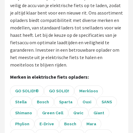
veilig de accu van je elektrische fiets op te laden, zodat
Mountainbikes
je altijd klaar bent voor een nieuwe rit. Ons assortiment
opladers biedt compatibiliteit met diverse merken en
Shop
modellen, van standaard laders tot snelladers voor wie
haast heeft. Let bij de keuze op de specificaties van je
POPULAIRE MERKEN
fietsaccu om optimale laadtijden en veiligheid te
Basil
garanderen. Investeer in een betrouwbare oplader om
het meeste uit je elektrische fiets te halen en
Volare
moeiteloos te blijven rijden.
Merken in elektrische fiets opladers:
ABUS
AXA
GO SOLID!®
GO SOLID!
Merkloos
Stella
Bosch
Sparta
Ouxi
SANS
New Looxs
Shimano
Green Cell
Qwic
Giant
BBB Cycling
Phylion
E-Drive
Bosch
Mara