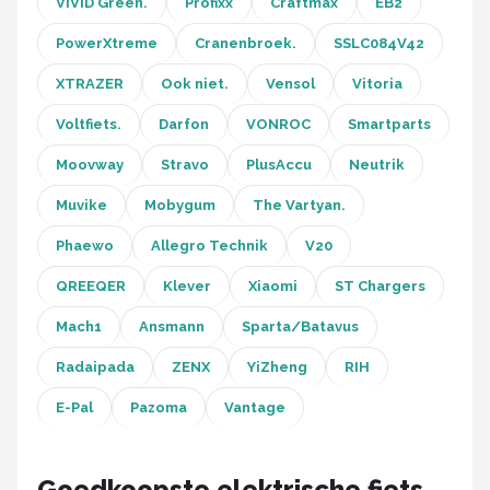
VIVID Green.
Profixx
Craftmax
EB2
PowerXtreme
Cranenbroek.
SSLC084V42
XTRAZER
Ook niet.
Vensol
Vitoria
Voltfiets.
Darfon
VONROC
Smartparts
Moovway
Stravo
PlusAccu
Neutrik
Muvike
Mobygum
The Vartyan.
Phaewo
Allegro Technik
V20
QREEQER
Klever
Xiaomi
ST Chargers
Mach1
Ansmann
Sparta/Batavus
Radaipada
ZENX
YiZheng
RIH
E-Pal
Pazoma
Vantage
Goedkoopste elektrische fiets