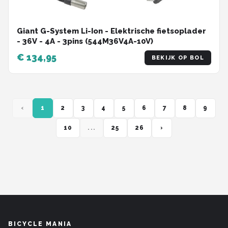
Giant G-System Li-Ion - Elektrische fietsoplader
- 36V - 4A - 3pins (544M36V4A-10V)
€ 134,95
BEKIJK OP BOL
‹
1
2
3
4
5
6
7
8
9
10
...
25
26
›
BICYCLE MANIA