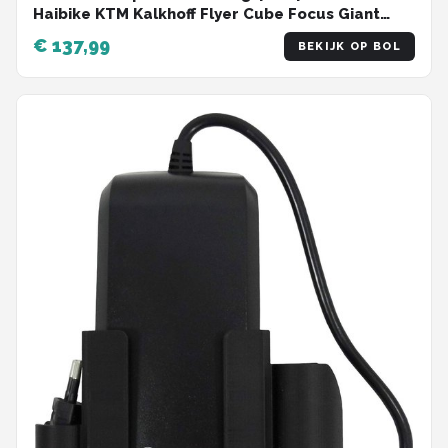
Haibike KTM Kalkhoff Flyer Cube Focus Giant
Bergamont Ghost Trek Gazelle Winora
€ 137,99
BEKIJK OP BOL
Specialized 36 V e-bike accu accu 3-pin 3 Prong
inline stekker - Snelle lader