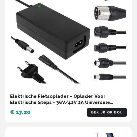
Elektrische Fietsoplader - Oplader Voor
Elektrische Steps - 36V/42V 2A Universele
Oplader - Met 6 Batterijlader Connectoren -
€ 17,20
BEKIJK OP BOL
Acculader - Hoverboard Drift Trikes -Elektrische
Scooter Hoverboard Loopfiets - Geschikt Voor
Xiaomi Mi Mijia M365 - 84W Max