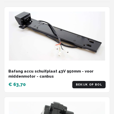
Bafang accu schuifplaat 43V 950mm - voor
middenmotor - canbus
€ 63,70
BEKIJK OP BOL