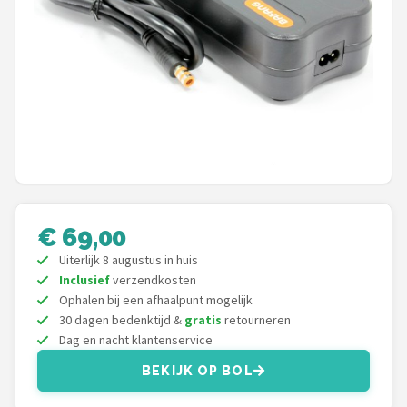
Mountainbikes
Shop
POPULAIRE MERKEN
Basil
Volare
€ 69,00
ABUS
Uiterlijk 8 augustus in huis
AXA
Inclusief
verzendkosten
Ophalen bij een afhaalpunt mogelijk
30 dagen bedenktijd &
gratis
retourneren
New Looxs
Dag en nacht klantenservice
BBB Cycling
BEKIJK OP BOL