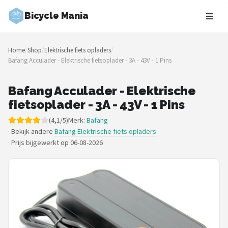
Bicycle Mania
Zoeken
Home
/
Shop
/
Elektrische fiets opladers
/
NAVIGATIE
Bafang Acculader - Elektrische fietsoplader - 3A - 43V - 1 Pins
Shop
Bafang Acculader - Elektrische
Merken
fietsoplader - 3A - 43V - 1 Pins
(4,1/5)
Merk:
Bafang
Blog
· Bekijk andere
Bafang Elektrische fiets opladers
·
Prijs bijgewerkt op 06-08-2026
Fietsroutes
Kinderfietsen
Stadsfietsen
Elektrische fietsen