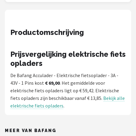
Schwalbe
Voltano
Productomschrijving
Shimano
Cortina
Prijsvergelijking elektrische fiets
Alle merken →
opladers
De Bafang Acculader - Elektrische fietsoplader - 3A -
43V - 1 Pins kost
€ 69,00
. Het gemiddelde voor
elektrische fiets opladers ligt op € 59,42. Elektrische
fiets opladers zijn beschikbaar vanaf € 13,85.
Bekijk alle
elektrische fiets opladers
.
MEER VAN BAFANG