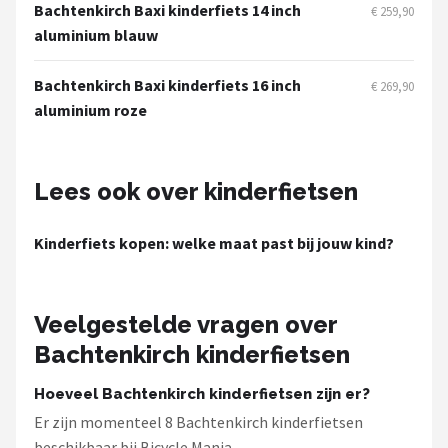
Schwalbe
Bachtenkirch Baxi kinderfiets 14 inch
€ 259,90
aluminium blauw
Voltano
Bachtenkirch Baxi kinderfiets 16 inch
€ 269,90
Shimano
aluminium roze
Cortina
Lees ook over kinderfietsen
Alle merken →
Kinderfiets kopen: welke maat past bij jouw kind?
Veelgestelde vragen over
Bachtenkirch kinderfietsen
Hoeveel Bachtenkirch kinderfietsen zijn er?
Er zijn momenteel 8 Bachtenkirch kinderfietsen
beschikbaar bij Bicycle Mania.