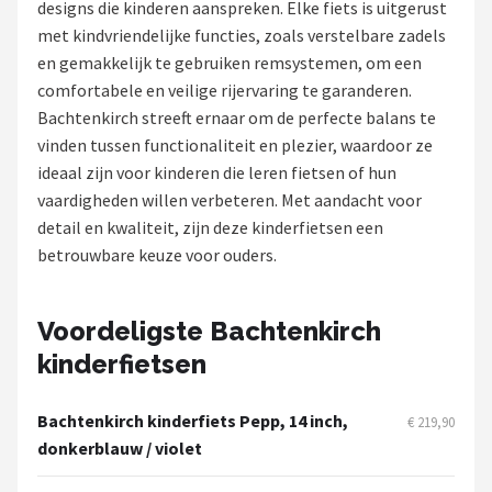
designs die kinderen aanspreken. Elke fiets is uitgerust
met kindvriendelijke functies, zoals verstelbare zadels
Mountainbikes
en gemakkelijk te gebruiken remsystemen, om een
comfortabele en veilige rijervaring te garanderen.
Shop
Bachtenkirch streeft ernaar om de perfecte balans te
POPULAIRE MERKEN
vinden tussen functionaliteit en plezier, waardoor ze
ideaal zijn voor kinderen die leren fietsen of hun
Basil
vaardigheden willen verbeteren. Met aandacht voor
detail en kwaliteit, zijn deze kinderfietsen een
Volare
betrouwbare keuze voor ouders.
ABUS
Voordeligste Bachtenkirch
AXA
kinderfietsen
New Looxs
Bachtenkirch kinderfiets Pepp, 14 inch,
€ 219,90
BBB Cycling
donkerblauw / violet