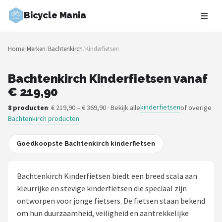
Bicycle Mania
Zoeken
Home
/
Merken
/
Bachtenkirch
/
Kinderfietsen
NAVIGATIE
Shop
Bachtenkirch Kinderfietsen vanaf
€ 219,90
Merken
kinderfietsen
8 producten
· € 219,90 – € 369,90 · Bekijk alle
of overige
Bachtenkirch producten
Blog
Fietsroutes
Goedkoopste Bachtenkirch kinderfietsen
Kinderfietsen
Bachtenkirch Kinderfietsen biedt een breed scala aan
kleurrijke en stevige kinderfietsen die speciaal zijn
Stadsfietsen
ontworpen voor jonge fietsers. De fietsen staan bekend
om hun duurzaamheid, veiligheid en aantrekkelijke
Elektrische fietsen