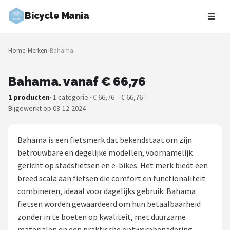
Bicycle Mania
Zoeken
Home
/
Merken
/
Bahama.
NAVIGATIE
Shop
Bahama. vanaf € 66,76
1 producten
· 1 categorie · € 66,76 – € 66,76 ·
Merken
Bijgewerkt op 03-12-2024
Blog
Bahama is een fietsmerk dat bekendstaat om zijn
Fietsroutes
betrouwbare en degelijke modellen, voornamelijk
gericht op stadsfietsen en e-bikes. Het merk biedt een
Kinderfietsen
breed scala aan fietsen die comfort en functionaliteit
combineren, ideaal voor dagelijks gebruik. Bahama
Stadsfietsen
fietsen worden gewaardeerd om hun betaalbaarheid
zonder in te boeten op kwaliteit, met duurzame
Elektrische fietsen
materialen en een praktische ontwerpbenadering.