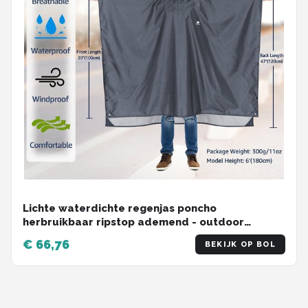
Lichte waterdichte regenjas poncho
herbruikbaar ripstop ademend - outdoor
camping wandelen vissen - opvouwbare
€ 66,76
BEKIJK OP BOL
beschermhoes