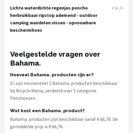
Schwalbe
Lichte waterdichte regenjas poncho
€ 66,76
herbruikbaar ripstop ademend - outdoor
Voltano
camping wandelen vissen - opvouwbare
beschermhoes
Shimano
Cortina
Veelgestelde vragen over
Alle merken →
Bahama.
Hoeveel Bahama. producten zijn er?
Er zijn momenteel 1 Bahama. producten beschikbaar
bij Bicycle Mania, verdeeld over 1 categorie:
Fietshoezen.
Wat kost een Bahama. product?
Bahama. producten zijn beschikbaar vanaf € 66,76. De
gemiddelde prijs is € 66,76.