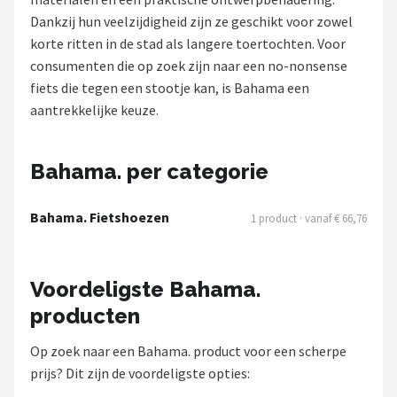
Dankzij hun veelzijdigheid zijn ze geschikt voor zowel
Mountainbikes
korte ritten in de stad als langere toertochten. Voor
consumenten die op zoek zijn naar een no-nonsense
Shop
fiets die tegen een stootje kan, is Bahama een
POPULAIRE MERKEN
aantrekkelijke keuze.
Basil
Bahama. per categorie
Volare
Bahama. Fietshoezen
1 product · vanaf € 66,76
ABUS
AXA
Voordeligste Bahama.
producten
New Looxs
Op zoek naar een Bahama. product voor een scherpe
BBB Cycling
prijs? Dit zijn de voordeligste opties: