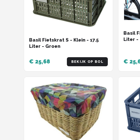
Basil F
Liter 
Basil Fietskrat S - Klein - 17.5
Liter - Groen
€ 25,68
€ 25,
BEKIJK OP BOL