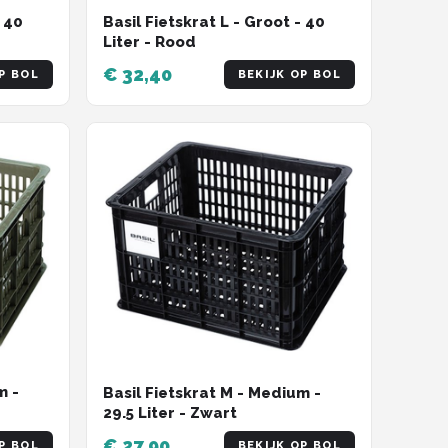
- 40
Basil Fietskrat L - Groot - 40
Liter - Rood
€ 32,40
P BOL
BEKIJK OP BOL
m -
Basil Fietskrat M - Medium -
29.5 Liter - Zwart
€ 27,90
P BOL
BEKIJK OP BOL