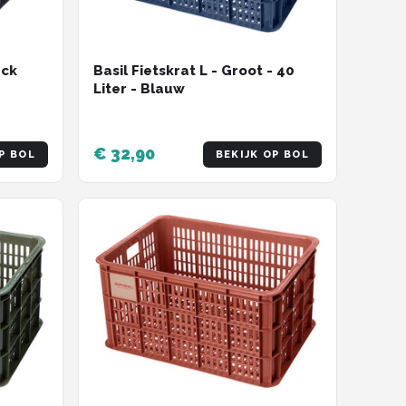
Basil Fietskrat L - Groot - 40
ack
Liter - Blauw
€ 32,90
P BOL
BEKIJK OP BOL