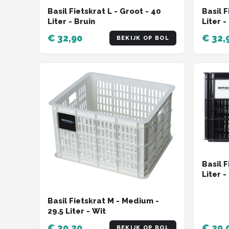
Basil Fietskrat L - Groot - 40
Basil F
Liter - Bruin
Liter -
€ 32,90
€ 32,
BEKIJK OP BOL
Basil F
Liter 
Basil Fietskrat M - Medium -
29.5 Liter - Wit
€ 30,20
€ 29,
BEKIJK OP BOL