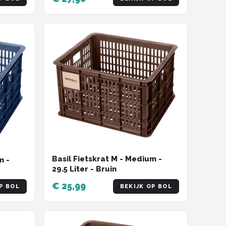
Basil Fietskrat M - Medium -
m -
29.5 Liter - Bruin
€ 25,99
P BOL
BEKIJK OP BOL