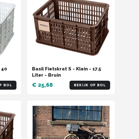
- 40
Basil Fietskrat S - Klein - 17.5
Liter - Bruin
€ 25,68
P BOL
BEKIJK OP BOL