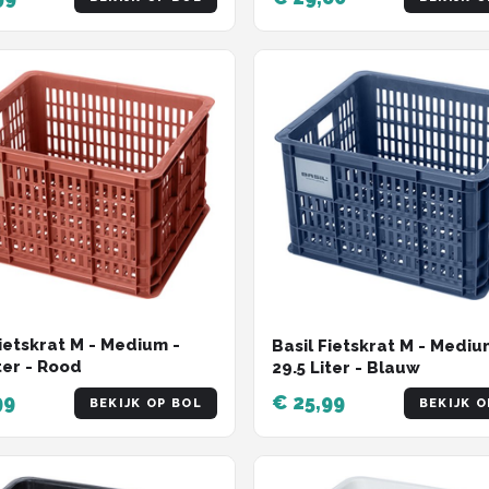
Fietskrat M - Medium -
Basil Fietskrat M - Mediu
ter - Rood
29.5 Liter - Blauw
99
€ 25,99
BEKIJK OP BOL
BEKIJK O