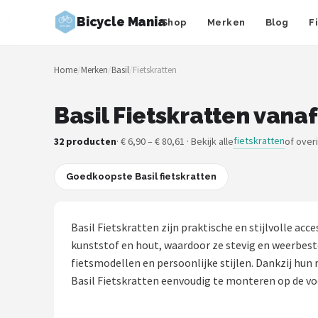
Bicycle Mania
Shop
Merken
Blog
F
Zoeken
Home
/
Merken
/
Basil
/
Fietskratten
NAVIGATIE
Shop
Basil Fietskratten vanaf
Merken
fietskratten
32 producten
· € 6,90 – € 80,61 · Bekijk alle
of over
Blog
Goedkoopste Basil fietskratten
Fietsroutes
Basil Fietskratten zijn praktische en stijlvolle a
Kinderfietsen
kunststof en hout, waardoor ze stevig en weerbesten
fietsmodellen en persoonlijke stijlen. Dankzij hun
Stadsfietsen
Basil Fietskratten eenvoudig te monteren op de voo
Elektrische fietsen