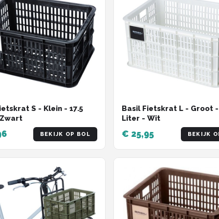
ietskrat S - Klein - 17.5
Basil Fietskrat L - Groot 
- Zwart
Liter - Wit
96
€ 25,95
BEKIJK OP BOL
BEKIJK O