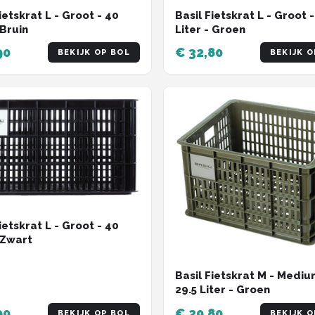
ietskrat L - Groot - 40
Basil Fietskrat L - Groot 
 Bruin
Liter - Groen
90
€ 32,80
BEKIJK OP BOL
BEKIJK O
ietskrat L - Groot - 40
- Zwart
Basil Fietskrat M - Mediu
29.5 Liter - Groen
99
€ 29,80
BEKIJK OP BOL
BEKIJK O