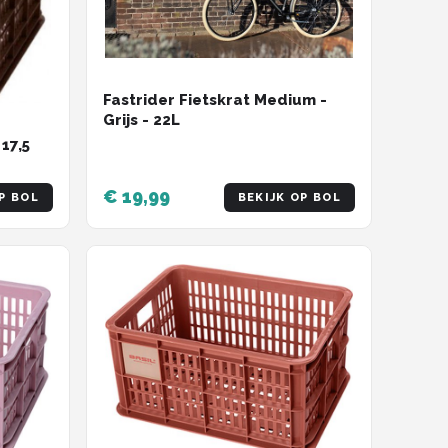
Fastrider Fietskrat Medium -
Grijs - 22L
 17,5
€ 19,99
P BOL
BEKIJK OP BOL