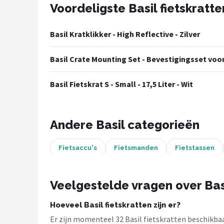
Voordeligste Basil fietskratte
Mountainbikes
Basil Kratklikker - High Reflective - Zilver
Shop
Basil Crate Mounting Set - Bevestigingsset voo
POPULAIRE MERKEN
Basil
Basil Fietskrat S - Small - 17,5 Liter - Wit
Volare
Andere Basil categorieën
ABUS
Fietsaccu's
Fietsmanden
Fietstassen
AXA
New Looxs
Veelgestelde vragen over Basi
BBB Cycling
Hoeveel Basil fietskratten zijn er?
Er zijn momenteel 32 Basil fietskratten beschikbaar