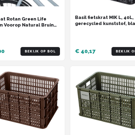
Basil fietskrat MIK L, 40L,
rat Rotan Green Life
gerecycled kunststof, bl
 Voorop Natural Bruin
elle Bevestiging
rat
00
€ 40,17
BEKIJK OP BOL
BEKIJK O