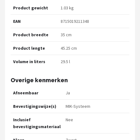
Product gewicht
1.03 kg
EAN
8715019211348
Product breedte
35 cm
Product lengte
45.25 cm
Volume in liters
29.5 l
Overige kenmerken
Afneembaar
Ja
Bevestigingswijze(s)
MIK-Systeem
Inclusief
Nee
bevestigingsmateriaal
Kleur
Zwart