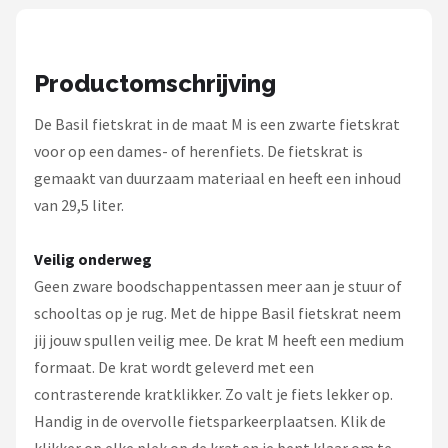
Schwalbe
Voltano
Productomschrijving
Shimano
De Basil fietskrat in de maat M is een zwarte fietskrat
voor op een dames- of herenfiets. De fietskrat is
Cortina
gemaakt van duurzaam materiaal en heeft een inhoud
Alle merken →
van 29,5 liter.
Veilig onderweg
Geen zware boodschappentassen meer aan je stuur of
schooltas op je rug. Met de hippe Basil fietskrat neem
jij jouw spullen veilig mee. De krat M heeft een medium
formaat. De krat wordt geleverd met een
contrasterende kratklikker. Zo valt je fiets lekker op.
Handig in de overvolle fietsparkeerplaatsen. Klik de
klikker op elke plek op de krat en je bent klaar om te