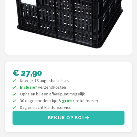
Mountainbikes
Shop
POPULAIRE MERKEN
Basil
Volare
€ 27,90
ABUS
Uiterlijk 13 augustus in huis
Inclusief
verzendkosten
Ophalen bij een afhaalpunt mogelijk
AXA
30 dagen bedenktijd &
gratis
retourneren
Dag en nacht klantenservice
New Looxs
BEKIJK OP BOL
BBB Cycling