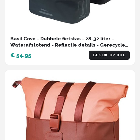
Basil Cove - Dubbele fietstas - 28-32 liter -
Waterafstotend - Reflectie details - Gerecycled
materiaal - groen/zwart
€ 54,95
BEKIJK OP BOL