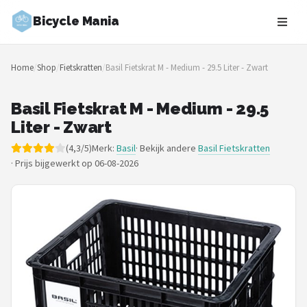
Bicycle Mania
Zoeken
Home
/
Shop
/
Fietskratten
/
Basil Fietskrat M - Medium - 29.5 Liter - Zwart
NAVIGATIE
Shop
Basil Fietskrat M - Medium - 29.5
Liter - Zwart
Merken
(4,3/5)
Merk:
Basil
· Bekijk andere
Basil Fietskratten
·
Prijs bijgewerkt op 06-08-2026
Blog
Fietsroutes
Kinderfietsen
Stadsfietsen
Elektrische fietsen