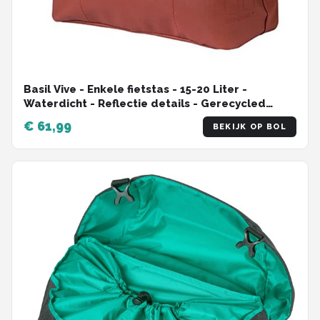
Basil Vive - Enkele fietstas - 15-20 Liter -
Waterdicht - Reflectie details - Gerecycled
materiaal - MIK Hooks - Incl. laptopvak -
€ 61,99
BEKIJK OP BOL
rood/roze