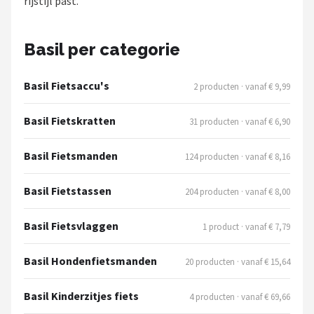
rijstijl past.
Schwalbe
Voltano
Basil per categorie
Shimano
Basil Fietsaccu's
2 producten · vanaf € 9,99
Cortina
Basil Fietskratten
31 producten · vanaf € 6,90
Alle merken →
Basil Fietsmanden
124 producten · vanaf € 8,16
Basil Fietstassen
204 producten · vanaf € 8,00
Basil Fietsvlaggen
1 product · vanaf € 7,79
Basil Hondenfietsmanden
20 producten · vanaf € 15,64
Basil Kinderzitjes fiets
4 producten · vanaf € 69,66