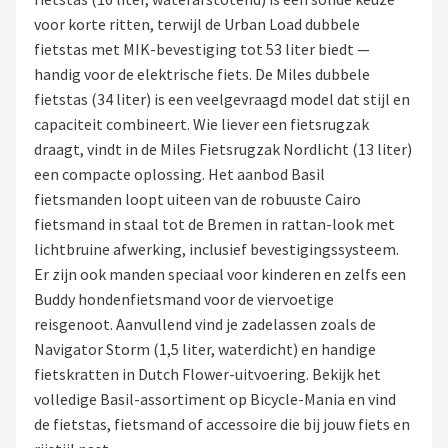
voor korte ritten, terwijl de Urban Load dubbele
Mountainbikes
fietstas met MIK-bevestiging tot 53 liter biedt —
handig voor de elektrische fiets. De Miles dubbele
Shop
fietstas (34 liter) is een veelgevraagd model dat stijl en
POPULAIRE MERKEN
capaciteit combineert. Wie liever een fietsrugzak
draagt, vindt in de Miles Fietsrugzak Nordlicht (13 liter)
Basil
een compacte oplossing. Het aanbod Basil
fietsmanden loopt uiteen van de robuuste Cairo
Volare
fietsmand in staal tot de Bremen in rattan-look met
lichtbruine afwerking, inclusief bevestigingssysteem.
ABUS
Er zijn ook manden speciaal voor kinderen en zelfs een
Buddy hondenfietsmand voor de viervoetige
AXA
reisgenoot. Aanvullend vind je zadelassen zoals de
Navigator Storm (1,5 liter, waterdicht) en handige
New Looxs
fietskratten in Dutch Flower-uitvoering. Bekijk het
volledige Basil-assortiment op Bicycle-Mania en vind
BBB Cycling
de fietstas, fietsmand of accessoire die bij jouw fiets en