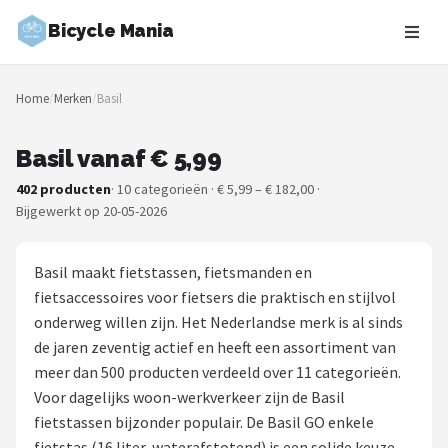
Bicycle Mania
Zoeken
Home
/
Merken
/
Basil
NAVIGATIE
Shop
Basil vanaf € 5,99
402 producten
· 10 categorieën · € 5,99 – € 182,00 ·
Merken
Bijgewerkt op 20-05-2026
Blog
Basil maakt fietstassen, fietsmanden en
Fietsroutes
fietsaccessoires voor fietsers die praktisch en stijlvol
onderweg willen zijn. Het Nederlandse merk is al sinds
Kinderfietsen
de jaren zeventig actief en heeft een assortiment van
meer dan 500 producten verdeeld over 11 categorieën.
Stadsfietsen
Voor dagelijks woon-werkverkeer zijn de Basil
fietstassen bijzonder populair. De Basil GO enkele
Elektrische fietsen
fietstas (16 liter, waterafstotend) is een solide keuze