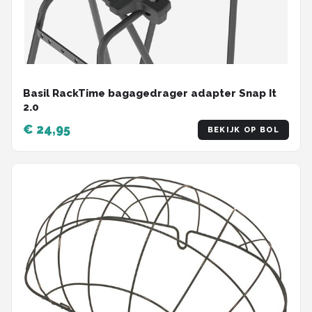
Basil RackTime bagagedrager adapter Snap It
2.0
€ 24,95
BEKIJK OP BOL