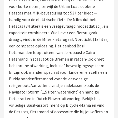
voor korte ritten, terwijl de Urban Load dubbele
Mountainbikes
fietstas met MIK-bevestiging tot 53 liter biedt —
handig voor de elektrische fiets. De Miles dubbele
Shop
fietstas (34 liter) is een veelgevraagd model dat stijl en
POPULAIRE MERKEN
capaciteit combineert. Wie liever een fietsrugzak
draagt, vindt in de Miles Fietsrugzak Nordlicht (13 liter)
Basil
een compacte oplossing. Het aanbod Basil
fietsmanden loopt uiteen van de robuuste Cairo
Volare
fietsmand in staal tot de Bremen in rattan-look met
lichtbruine afwerking, inclusief bevestigingssysteem.
ABUS
Er zijn ook manden speciaal voor kinderen en zelfs een
Buddy hondenfietsmand voor de viervoetige
AXA
reisgenoot. Aanvullend vind je zadelassen zoals de
Navigator Storm (1,5 liter, waterdicht) en handige
New Looxs
fietskratten in Dutch Flower-uitvoering. Bekijk het
volledige Basil-assortiment op Bicycle-Mania en vind
BBB Cycling
de fietstas, fietsmand of accessoire die bij jouw fiets en