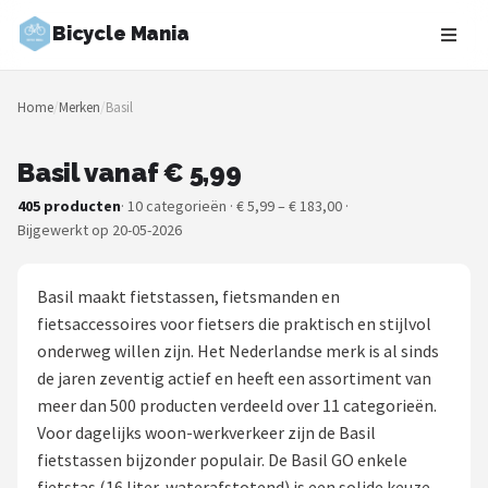
Bicycle Mania
Zoeken
Home
/
Merken
/
Basil
NAVIGATIE
Shop
Basil vanaf € 5,99
405 producten
· 10 categorieën · € 5,99 – € 183,00 ·
Merken
Bijgewerkt op 20-05-2026
Blog
Basil maakt fietstassen, fietsmanden en
Fietsroutes
fietsaccessoires voor fietsers die praktisch en stijlvol
onderweg willen zijn. Het Nederlandse merk is al sinds
Kinderfietsen
de jaren zeventig actief en heeft een assortiment van
meer dan 500 producten verdeeld over 11 categorieën.
Stadsfietsen
Voor dagelijks woon-werkverkeer zijn de Basil
fietstassen bijzonder populair. De Basil GO enkele
Elektrische fietsen
fietstas (16 liter, waterafstotend) is een solide keuze