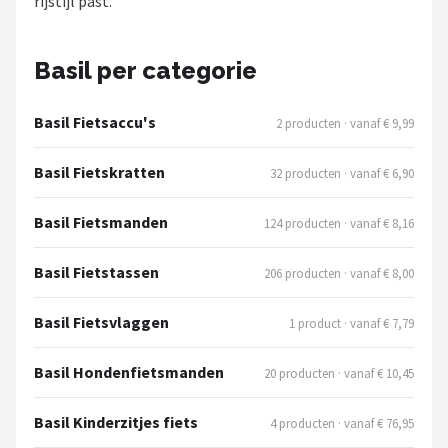
rijstijl past.
Schwalbe
Voltano
Basil per categorie
Shimano
Basil Fietsaccu's
2 producten · vanaf € 9,99
Cortina
Basil Fietskratten
32 producten · vanaf € 6,90
Alle merken →
Basil Fietsmanden
124 producten · vanaf € 8,16
Basil Fietstassen
206 producten · vanaf € 8,00
Basil Fietsvlaggen
1 product · vanaf € 7,79
Basil Hondenfietsmanden
20 producten · vanaf € 10,45
Basil Kinderzitjes fiets
4 producten · vanaf € 76,95