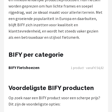
worden geprezen om hun lichte frames en soepel
Mountainbikes
rijgedrag, wat ze ideaal maakt voor allerlei terrein. Met
een groeiende populariteit in Europa en daarbuiten,
Shop
blijft BIFY zich inzetten voor kwaliteit en
POPULAIRE MERKEN
klanttevredenheid, en wordt het steeds vaker gezien
als een betrouwbaar en stijlvol fietsmerk.
Basil
Volare
BIFY per categorie
ABUS
BIFY Fietshoezen
1 product · vanaf € 54,82
AXA
Voordeligste BIFY producten
New Looxs
Op zoek naar een BIFY product voor een scherpe prijs?
BBB Cycling
Dit zijn de voordeligste opties: