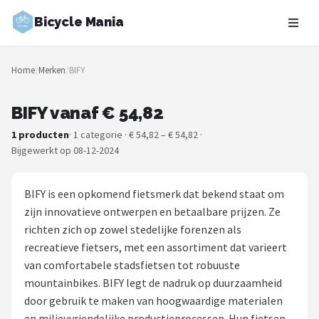
Bicycle Mania
Zoeken
Home
/
Merken
/
BIFY
NAVIGATIE
Shop
BIFY vanaf € 54,82
1 producten
· 1 categorie · € 54,82 – € 54,82 ·
Merken
Bijgewerkt op 08-12-2024
Blog
BIFY is een opkomend fietsmerk dat bekend staat om
Fietsroutes
zijn innovatieve ontwerpen en betaalbare prijzen. Ze
richten zich op zowel stedelijke forenzen als
Kinderfietsen
recreatieve fietsers, met een assortiment dat varieert
van comfortabele stadsfietsen tot robuuste
Stadsfietsen
mountainbikes. BIFY legt de nadruk op duurzaamheid
door gebruik te maken van hoogwaardige materialen
Elektrische fietsen
en milieuvriendelijke productieprocessen. Hun fietsen