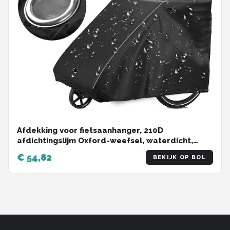
Afdekking voor fietsaanhanger, 210D
afdichtingslijm Oxford-weefsel, waterdicht,
hoogwaardige fietsgarage, outdoor, 140 x 105 x
€ 54,82
BEKIJK OP BOL
85 cm, met slotgaten, zonwering en regen