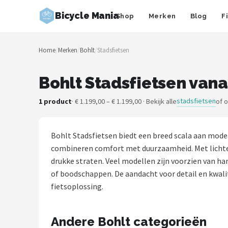
Bicycle Mania
Shop
Merken
Blog
F
Zoeken
Home
/
Merken
/
Bohlt
/
Stadsfietsen
NAVIGATIE
Shop
Bohlt Stadsfietsen vana
Merken
stadsfietsen
1 product
· € 1.199,00 – € 1.199,00 · Bekijk alle
of 
Blog
Bohlt Stadsfietsen biedt een breed scala aan moder
Fietsroutes
combineren comfort met duurzaamheid. Met lichte 
drukke straten. Veel modellen zijn voorzien van h
Kinderfietsen
of boodschappen. De aandacht voor detail en kwali
fietsoplossing.
Stadsfietsen
Andere Bohlt categorieën
Elektrische fietsen