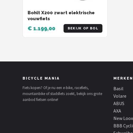
Bohlt X200 zwart elektrische
vouwfiets
€ 1.199,00
BEKIJK OP BOL
BICYCLE MANIA
MERKEN
Fiets kopen? Of je nu een e-bike, racefiets,
Basil
mountainbike of stadsfiets zoekt, bekijk ons grote
Volare
aanbod fietsen online!
ABUS
AXA
New Loox
BBB Cycl