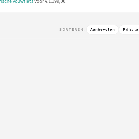
rische vouwfiets
voor € 1.199,00.
SORTEREN:
Aanbevolen
Prijs: 