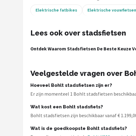
Elektrische fatbikes
Elektrische vouwfietse
Mountainbikes
Shop
Lees ook over stadsfietsen
POPULAIRE MERKEN
Ontdek Waarom Stadsfietsen De Beste Keuze Vo
Basil
Volare
Veelgestelde vragen over Boh
ABUS
Hoeveel Bohlt stadsfietsen zijn er?
AXA
Er zijn momenteel 1 Bohlt stadsfietsen beschikbaar
Wat kost een Bohlt stadsfiets?
New Looxs
Bohlt stadsfietsen zijn beschikbaar vanaf € 1.199,00
BBB Cycling
Wat is de goedkoopste Bohlt stadsfiets?