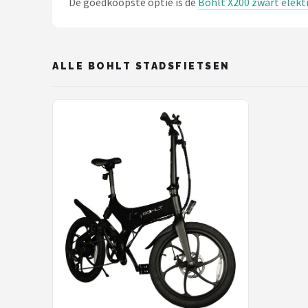
De goedkoopste optie is de
Bohlt X200 zwart elekt
Schwalbe
Voltano
ALLE BOHLT STADSFIETSEN
Shimano
Cortina
Alle merken →