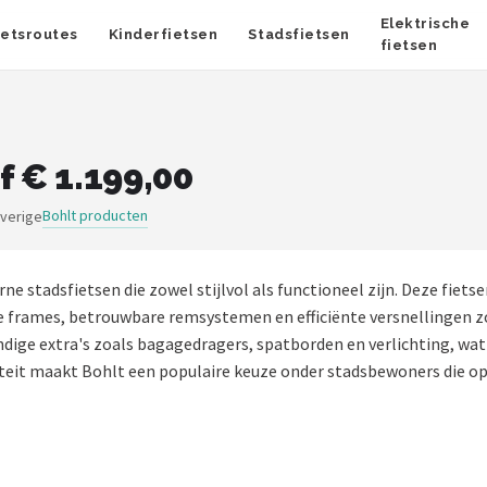
Elektrische
ietsroutes
Kinderfietsen
Stadsfietsen
fietsen
f € 1.199,00
Bohlt producten
overige
ne stadsfietsen die zowel stijlvol als functioneel zijn. Deze fiet
frames, betrouwbare remsystemen en efficiënte versnellingen zor
andige extra's zoals bagagedragers, spatborden en verlichting, wa
teit maakt Bohlt een populaire keuze onder stadsbewoners die op