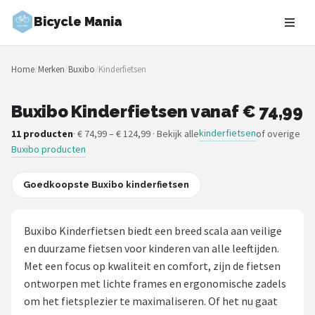
Bicycle Mania
Zoeken
Home
/
Merken
/
Buxibo
/
Kinderfietsen
NAVIGATIE
Shop
Buxibo Kinderfietsen vanaf € 74,99
kinderfietsen
11 producten
· € 74,99 – € 124,99 · Bekijk alle
of overige
Merken
Buxibo producten
Blog
Goedkoopste Buxibo kinderfietsen
Fietsroutes
Buxibo Kinderfietsen biedt een breed scala aan veilige
Kinderfietsen
en duurzame fietsen voor kinderen van alle leeftijden.
Met een focus op kwaliteit en comfort, zijn de fietsen
Stadsfietsen
ontworpen met lichte frames en ergonomische zadels
om het fietsplezier te maximaliseren. Of het nu gaat
Elektrische fietsen