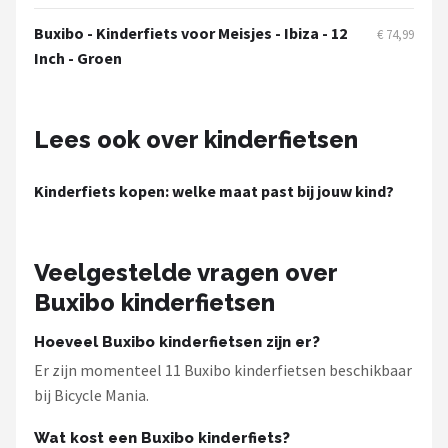
Schwalbe
Buxibo - Kinderfiets voor Meisjes - Ibiza - 12
€ 74,99
Voltano
Inch - Groen
Shimano
Lees ook over kinderfietsen
Cortina
Kinderfiets kopen: welke maat past bij jouw kind?
Alle merken →
Veelgestelde vragen over
Buxibo kinderfietsen
Hoeveel Buxibo kinderfietsen zijn er?
Er zijn momenteel 11 Buxibo kinderfietsen beschikbaar
bij Bicycle Mania.
Wat kost een Buxibo kinderfiets?