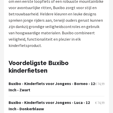
om een eerste loopfiets of een robuuste mountainbike
voor avontuurlijke ritten, Buxibo zorgt voor stijl en
Mountainbikes
betrouwbaarheid. Heldere kleuren en leuke designs
spreken jonge rijders aan, terwijl ouders gerust kunnen
Shop
zijn dankzij grondige veiligheidscontroles en gebruik
POPULAIRE MERKEN
van hoogwaardige materialen. Buxibo combineert
veiligheid, functionaliteit en plezier in elk
Basil
kinderfietsproduct.
Volare
Voordeligste Buxibo
ABUS
kinderfietsen
AXA
Buxibo - Kinderfiets voor Jongens - Borneo - 12
€ 74,99
Inch - Zwart
New Looxs
Buxibo - Kinderfiets voor Jongens - Luca - 12
BBB Cycling
€ 74,99
Inch - Donkerblauw