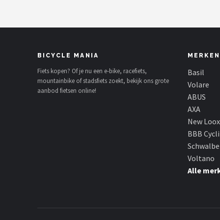
BICYCLE MANIA
MERKEN
Fiets kopen? Of je nu een e-bike, racefiets,
Basil
mountainbike of stadsfiets zoekt, bekijk ons grote
Volare
aanbod fietsen online!
ABUS
AXA
New Loox
BBB Cycl
Schwalbe
Voltano
Alle mer