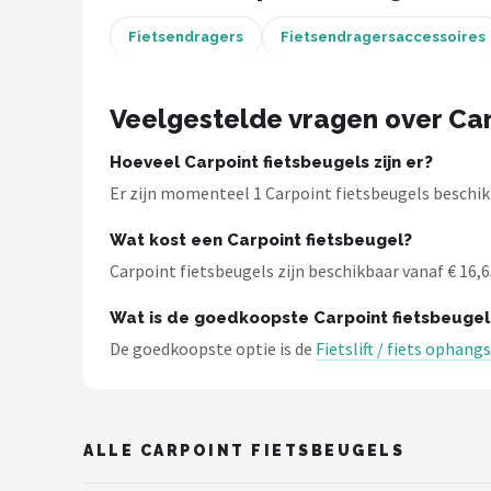
Fietsendragers
Fietsendragersaccessoires
Mountainbikes
Shop
Veelgestelde vragen over Car
POPULAIRE MERKEN
Hoeveel Carpoint fietsbeugels zijn er?
Basil
Er zijn momenteel 1 Carpoint fietsbeugels beschikb
Volare
Wat kost een Carpoint fietsbeugel?
Carpoint fietsbeugels zijn beschikbaar vanaf € 16,65
ABUS
Wat is de goedkoopste Carpoint fietsbeugel
AXA
De goedkoopste optie is de
Fietslift / fiets opha
New Looxs
BBB Cycling
ALLE CARPOINT FIETSBEUGELS