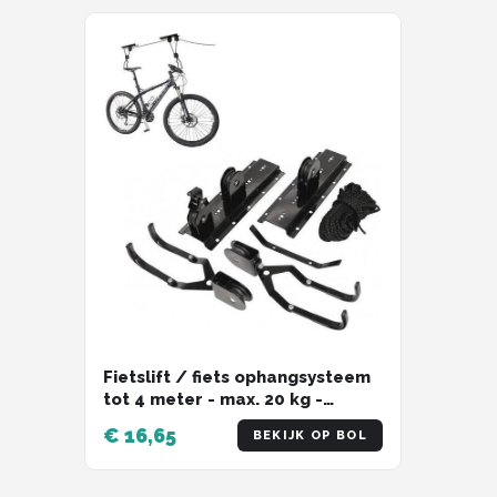
Schwalbe
Voltano
Shimano
Cortina
Alle merken →
Fietslift / fiets ophangsysteem
tot 4 meter - max. 20 kg -
plafond ophangsysteem
€ 16,65
BEKIJK OP BOL