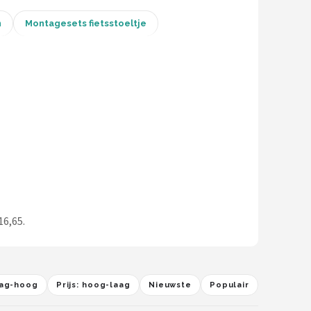
n
Montagesets fietsstoeltje
16,65.
laag-hoog
Prijs: hoog-laag
Nieuwste
Populair