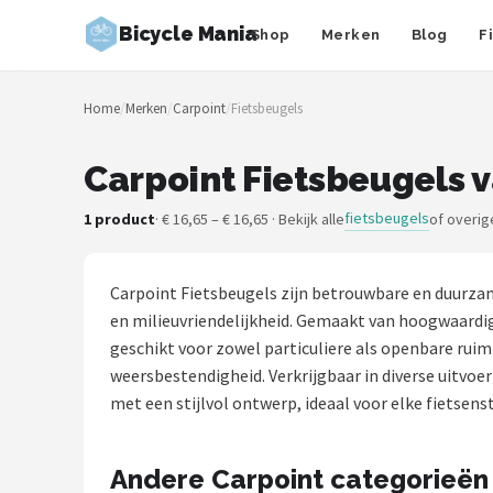
Bicycle Mania
Shop
Merken
Blog
F
Zoeken
Home
/
Merken
/
Carpoint
/
Fietsbeugels
NAVIGATIE
Shop
Carpoint Fietsbeugels v
Merken
fietsbeugels
1 product
· € 16,65 – € 16,65 · Bekijk alle
of overig
Blog
Carpoint Fietsbeugels zijn betrouwbare en duurzam
Fietsroutes
en milieuvriendelijkheid. Gemaakt van hoogwaardig
geschikt voor zowel particuliere als openbare ruim
Kinderfietsen
weersbestendigheid. Verkrijgbaar in diverse uitvo
met een stijlvol ontwerp, ideaal voor elke fietsenst
Stadsfietsen
Andere Carpoint categorieën
Elektrische fietsen