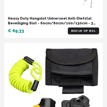
Heavy Duty Hangslot Universeel Anti-Diefstal
Beveiliging Slot - 60cm/80cm/100/130cm - 3
sleutels - Fiets Motorfiets Mountain Road
€ 69,33
BEKIJK OP BOL
Fietsen