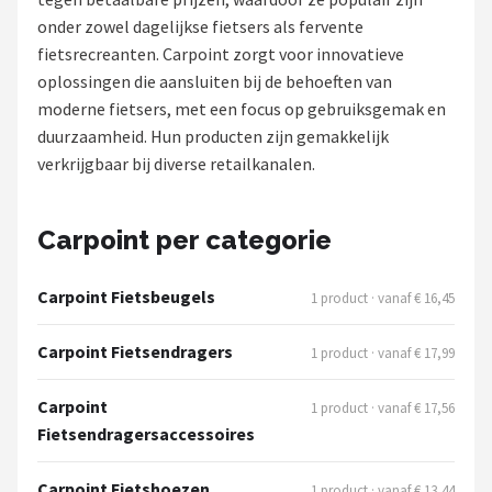
onder zowel dagelijkse fietsers als fervente
Mountainbikes
fietsrecreanten. Carpoint zorgt voor innovatieve
oplossingen die aansluiten bij de behoeften van
Shop
moderne fietsers, met een focus op gebruiksgemak en
POPULAIRE MERKEN
duurzaamheid. Hun producten zijn gemakkelijk
verkrijgbaar bij diverse retailkanalen.
Basil
Volare
Carpoint per categorie
ABUS
Carpoint Fietsbeugels
1 product · vanaf € 16,45
AXA
Carpoint Fietsendragers
1 product · vanaf € 17,99
New Looxs
Carpoint
1 product · vanaf € 17,56
Fietsendragersaccessoires
BBB Cycling
Carpoint Fietshoezen
1 product · vanaf € 13,44