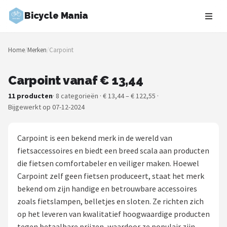
Bicycle Mania
Zoeken
Home
/
Merken
/
Carpoint
NAVIGATIE
Shop
Carpoint vanaf € 13,44
11 producten
· 8 categorieën · € 13,44 – € 122,55 ·
Merken
Bijgewerkt op 07-12-2024
Blog
Carpoint is een bekend merk in de wereld van
Fietsroutes
fietsaccessoires en biedt een breed scala aan producten
die fietsen comfortabeler en veiliger maken. Hoewel
Kinderfietsen
Carpoint zelf geen fietsen produceert, staat het merk
bekend om zijn handige en betrouwbare accessoires
Stadsfietsen
zoals fietslampen, belletjes en sloten. Ze richten zich
op het leveren van kwalitatief hoogwaardige producten
Elektrische fietsen
tegen betaalbare prijzen, waardoor ze populair zijn