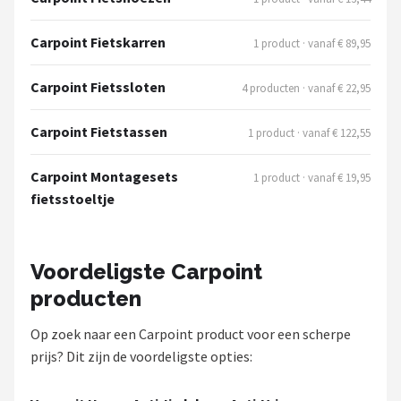
Schwalbe
Carpoint Fietskarren
1 product · vanaf € 89,95
Voltano
Carpoint Fietssloten
4 producten · vanaf € 22,95
Shimano
Carpoint Fietstassen
1 product · vanaf € 122,55
Cortina
Carpoint Montagesets
1 product · vanaf € 19,95
Alle merken →
fietsstoeltje
Voordeligste Carpoint
producten
Op zoek naar een Carpoint product voor een scherpe
prijs? Dit zijn de voordeligste opties: