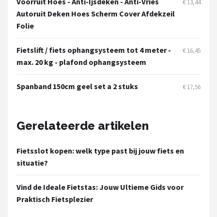
Voorruit Hoes - Anti-Ijsdeken - Anti-Vries
€ 13,44
Autoruit Deken Hoes Scherm Cover Afdekzeil
Folie
Fietslift / fiets ophangsysteem tot 4 meter -
€ 16,45
max. 20 kg - plafond ophangsysteem
Spanband 150cm geel set a 2 stuks
€ 17,56
Gerelateerde artikelen
Fietsslot kopen: welk type past bij jouw fiets en
situatie?
Vind de Ideale Fietstas: Jouw Ultieme Gids voor
Praktisch Fietsplezier