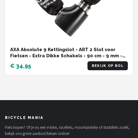
AXA Absolute 9 Kettingslot - ART 2 Slot voor
Fietsen - Extra Dikke Schakels - 90 cm - 9 mm -
Zwart
€ 34,95
BEKIJK OP BOL
BICYCLE MANIA
Fiets kopen? Of je nu een e-bike, racefiets, mountainbike of stadsfiets zoekt,
bekijk ons grote aanbod fietsen online!