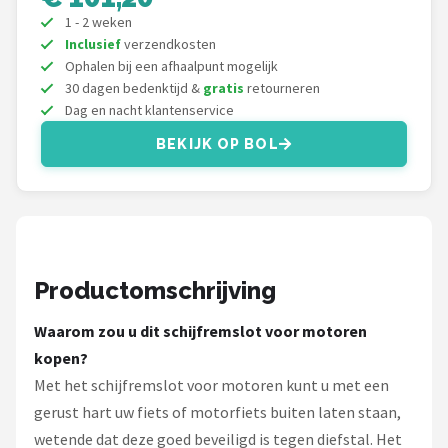
Schwalbe
1 - 2 weken
Inclusief
verzendkosten
Voltano
Ophalen bij een afhaalpunt mogelijk
30 dagen bedenktijd &
gratis
retourneren
Shimano
Dag en nacht klantenservice
BEKIJK OP BOL
Cortina
Alle merken →
Productomschrijving
Waarom zou u dit schijfremslot voor motoren
kopen?
Met het schijfremslot voor motoren kunt u met een
gerust hart uw fiets of motorfiets buiten laten staan,
wetende dat deze goed beveiligd is tegen diefstal. Het