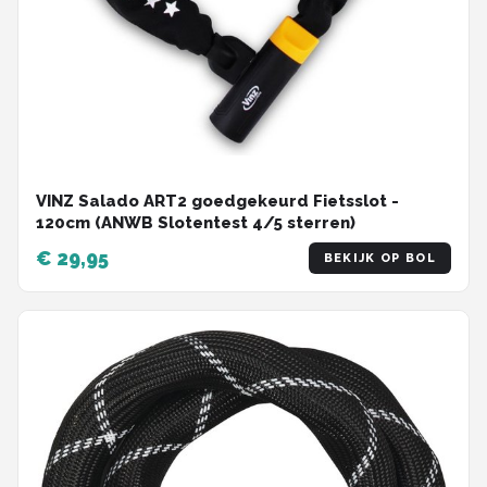
VINZ Salado ART2 goedgekeurd Fietsslot -
120cm (ANWB Slotentest 4/5 sterren)
€ 29,95
BEKIJK OP BOL