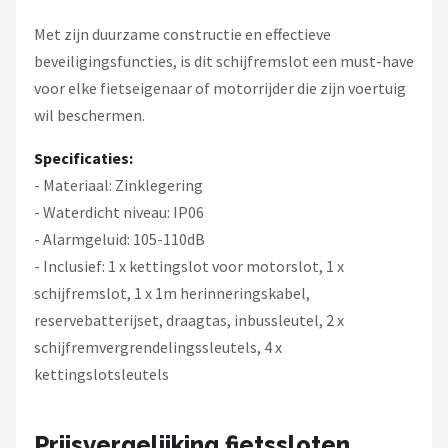
Met zijn duurzame constructie en effectieve
beveiligingsfuncties, is dit schijfremslot een must-have
voor elke fietseigenaar of motorrijder die zijn voertuig
wil beschermen.
Specificaties:
- Materiaal: Zinklegering
- Waterdicht niveau: IP06
- Alarmgeluid: 105-110dB
- Inclusief: 1 x kettingslot voor motorslot, 1 x
schijfremslot, 1 x 1m herinneringskabel,
reservebatterijset, draagtas, inbussleutel, 2 x
schijfremvergrendelingssleutels, 4 x
kettingslotsleutels
Prijsvergelijking fietssloten