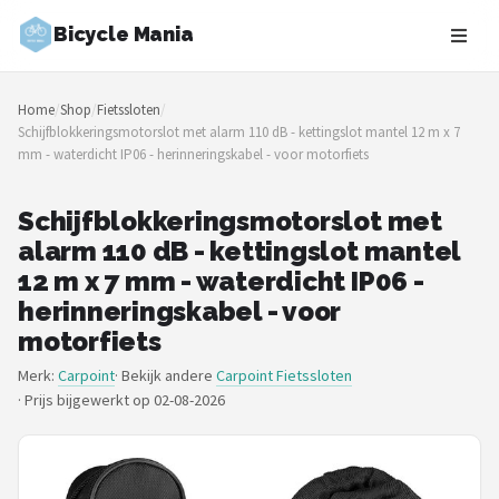
Bicycle Mania
Zoeken
Home
/
Shop
/
Fietssloten
/
NAVIGATIE
Schijfblokkeringsmotorslot met alarm 110 dB - kettingslot mantel 12 m x 7
mm - waterdicht IP06 - herinneringskabel - voor motorfiets
Shop
Merken
Schijfblokkeringsmotorslot met
alarm 110 dB - kettingslot mantel
Blog
12 m x 7 mm - waterdicht IP06 -
herinneringskabel - voor
Fietsroutes
motorfiets
Merk:
Carpoint
· Bekijk andere
Carpoint Fietssloten
Kinderfietsen
·
Prijs bijgewerkt op 02-08-2026
Stadsfietsen
Elektrische fietsen