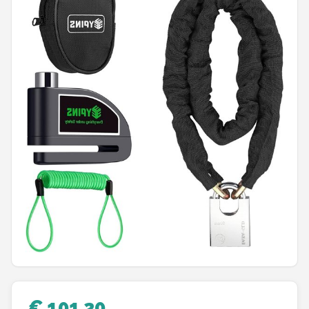
Mountainbikes
Shop
POPULAIRE MERKEN
Basil
Volare
ABUS
AXA
New Looxs
BBB Cycling
€ 101,20