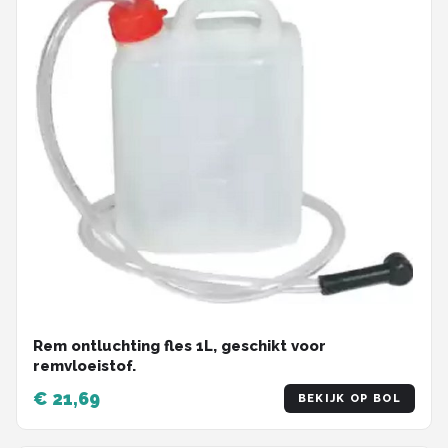
Rem ontluchting fles 1L, geschikt voor
remvloeistof.
€ 21,69
BEKIJK OP BOL