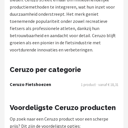
productiemethoden te integreren, wat hun inzet voor
Mountainbikes
duurzaamheid onderstreept. Het merk geniet
toenemende populariteit onder zowel recreatieve
Shop
fietsers als professionele atleten, dankzij hun
POPULAIRE MERKEN
betrouwbaarheid en aandacht voor detail. Ceruzo blijft
groeien als een pionier in de fietsindustrie met
Basil
voortdurende innovaties en verbeteringen.
Volare
Ceruzo per categorie
ABUS
Ceruzo Fietshoezen
1 product · vanaf € 18,31
AXA
New Looxs
Voordeligste Ceruzo producten
BBB Cycling
Op zoek naar een Ceruzo product voor een scherpe
prijs? Dit zijn de voordeligste opties: