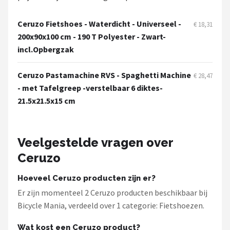
Schwalbe
Ceruzo Fietshoes - Waterdicht - Universeel -
€ 18,31
Voltano
200x90x100 cm - 190 T Polyester - Zwart-
incl.Opbergzak
Shimano
Ceruzo Pastamachine RVS - Spaghetti Machine
€ 28,47
Cortina
- met Tafelgreep -verstelbaar 6 diktes-
21.5x21.5x15 cm
Alle merken →
Veelgestelde vragen over
Ceruzo
Hoeveel Ceruzo producten zijn er?
Er zijn momenteel 2 Ceruzo producten beschikbaar bij
Bicycle Mania, verdeeld over 1 categorie: Fietshoezen.
Wat kost een Ceruzo product?