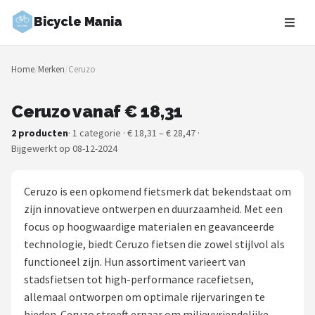
Bicycle Mania
Zoeken
Home
/
Merken
/
Ceruzo
NAVIGATIE
Shop
Ceruzo vanaf € 18,31
2 producten
· 1 categorie · € 18,31 – € 28,47 ·
Merken
Bijgewerkt op 08-12-2024
Blog
Ceruzo is een opkomend fietsmerk dat bekendstaat om
Fietsroutes
zijn innovatieve ontwerpen en duurzaamheid. Met een
focus op hoogwaardige materialen en geavanceerde
Kinderfietsen
technologie, biedt Ceruzo fietsen die zowel stijlvol als
functioneel zijn. Hun assortiment varieert van
Stadsfietsen
stadsfietsen tot high-performance racefietsen,
allemaal ontworpen om optimale rijervaringen te
Elektrische fietsen
bieden. Ceruzo streeft ernaar om milieuvriendelijke