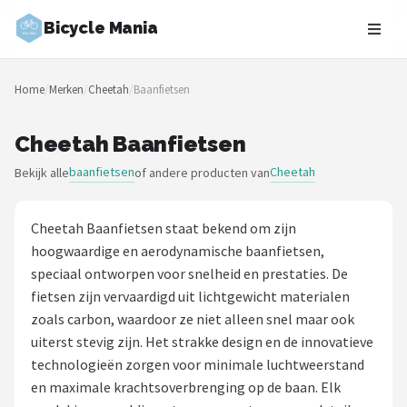
Bicycle Mania
Zoeken
Home
/
Merken
/
Cheetah
/
Baanfietsen
NAVIGATIE
Shop
Cheetah Baanfietsen
baanfietsen
Cheetah
Bekijk alle
of andere producten van
Merken
Blog
Cheetah Baanfietsen staat bekend om zijn
hoogwaardige en aerodynamische baanfietsen,
Fietsroutes
speciaal ontworpen voor snelheid en prestaties. De
fietsen zijn vervaardigd uit lichtgewicht materialen
Kinderfietsen
zoals carbon, waardoor ze niet alleen snel maar ook
uiterst stevig zijn. Het strakke design en de innovatieve
Stadsfietsen
technologieën zorgen voor minimale luchtweerstand
en maximale krachtsoverbrenging op de baan. Elk
Elektrische fietsen