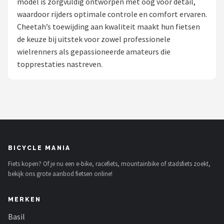
model is zorgvuldig ontworpen met oog voor detail,
waardoor rijders optimale controle en comfort ervaren.
Mountainbikes
Cheetah’s toewijding aan kwaliteit maakt hun fietsen
de keuze bij uitstek voor zowel professionele
Shop
wielrenners als gepassioneerde amateurs die
POPULAIRE MERKEN
topprestaties nastreven.
Basil
Volare
ABUS
BICYCLE MANIA
AXA
Fiets kopen? Of je nu een e-bike, racefiets, mountainbike of stadsfiets zoekt,
bekijk ons grote aanbod fietsen online!
New Looxs
MERKEN
BBB Cycling
Basil