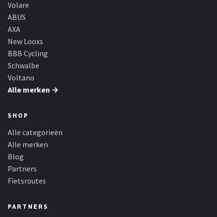
Schwalbe
Volare
ABUS
Voltano
AXA
New Looxs
Shimano
BBB Cycling
Schwalbe
Cortina
Voltano
Alle merken →
Alle merken →
SHOP
Alle categorieën
Alle merken
Blog
Partners
Fietsroutes
PARTNERS