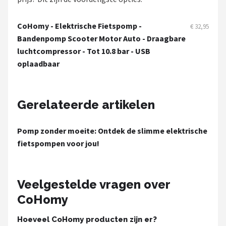
Schwalbe
CoHomy - Elektrische Fietspomp -
€ 32,95
Voltano
Bandenpomp Scooter Motor Auto - Draagbare
luchtcompressor - Tot 10.8 bar - USB
Shimano
oplaadbaar
Cortina
Gerelateerde artikelen
Alle merken →
Pomp zonder moeite: Ontdek de slimme elektrische
fietspompen voor jou!
Veelgestelde vragen over
CoHomy
Hoeveel CoHomy producten zijn er?