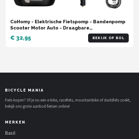
CoHomy - Elektrische Fietspomp - Bandenpomp
Scooter Motor Auto - Draagbare
luchtcompressor - Tot 10.8 bar - USB
€ 32,95
BEKIJK OP BOL
oplaadbaar
BICYCLE MANIA
Fiets kopen? Of je nu een e-bike, racefiets, mountainbike of stadsfiets zoekt,
bekijk ons grote aanbod fietsen online!
MERKEN
Basil