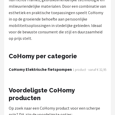
milieuvriendelijke materialen. Door een combinatie van
Mountainbikes
esthetiek en praktische toepassingen speelt CoHomy
in op de groeiende behoefte aan persoonlijke
Shop
mobiliteitsoplossingen in stedelijke gebieden. Ideaal
POPULAIRE MERKEN
voor de bewuste consument die stijl en duurzaamheid
op prijs stelt.
Basil
Volare
CoHomy per categorie
ABUS
CoHomy Elektrische fietspompen
1 product · vanaf € 32,95
AXA
Voordeligste CoHomy
New Looxs
producten
BBB Cycling
Op zoek naar een CoHomy product voor een scherpe
prijs? Dit zijn de voordeligste opties: