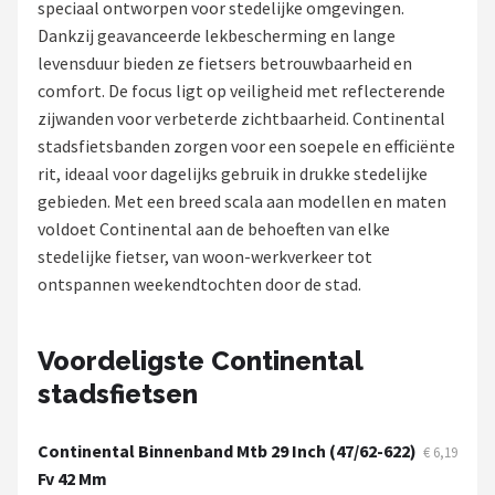
speciaal ontworpen voor stedelijke omgevingen.
Dankzij geavanceerde lekbescherming en lange
Mountainbikes
levensduur bieden ze fietsers betrouwbaarheid en
comfort. De focus ligt op veiligheid met reflecterende
Shop
zijwanden voor verbeterde zichtbaarheid. Continental
POPULAIRE MERKEN
stadsfietsbanden zorgen voor een soepele en efficiënte
rit, ideaal voor dagelijks gebruik in drukke stedelijke
Basil
gebieden. Met een breed scala aan modellen en maten
voldoet Continental aan de behoeften van elke
Volare
stedelijke fietser, van woon-werkverkeer tot
ontspannen weekendtochten door de stad.
ABUS
AXA
Voordeligste Continental
stadsfietsen
New Looxs
BBB Cycling
Continental Binnenband Mtb 29 Inch (47/62-622)
€ 6,19
Fv 42 Mm