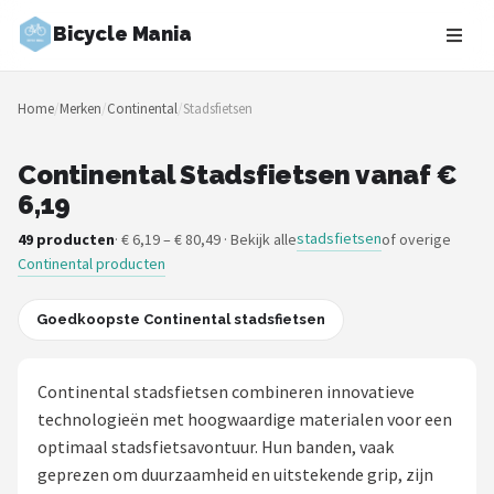
Bicycle Mania
Zoeken
Home
/
Merken
/
Continental
/
Stadsfietsen
NAVIGATIE
Shop
Continental Stadsfietsen vanaf €
6,19
Merken
stadsfietsen
49 producten
· € 6,19 – € 80,49 · Bekijk alle
of overige
Continental producten
Blog
Fietsroutes
Goedkoopste Continental stadsfietsen
Kinderfietsen
Continental stadsfietsen combineren innovatieve
technologieën met hoogwaardige materialen voor een
Stadsfietsen
optimaal stadsfietsavontuur. Hun banden, vaak
geprezen om duurzaamheid en uitstekende grip, zijn
Elektrische fietsen