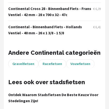
Schwalbe
Continental Cross 28 - Binnenband Fiets - Frans
€ 6,39
Voltano
Ventiel - 42 mm - 28 x 700 x 32 - 47c
Shimano
Continental - Binnenband Fiets - Hollands
€ 6,41
Ventiel - 40 mm - 26 x 1 3/8 - 1 5/8
Cortina
Alle merken →
Andere Continental categorieën
Gravelfietsen
Racefietsen
Vouwfietsen
Lees ook over stadsfietsen
Ontdek Waarom Stadsfietsen De Beste Keuze Voor
Stedelingen Zijn!