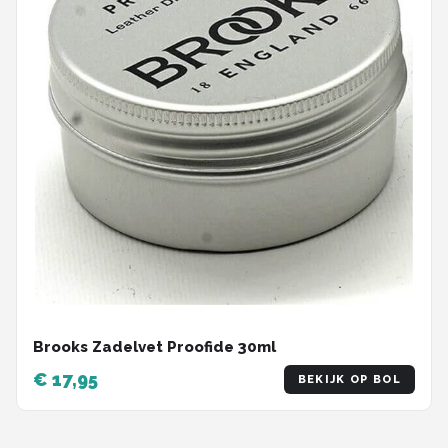
Brooks Zadelvet Proofide 30ml
€ 17,95
BEKIJK OP BOL