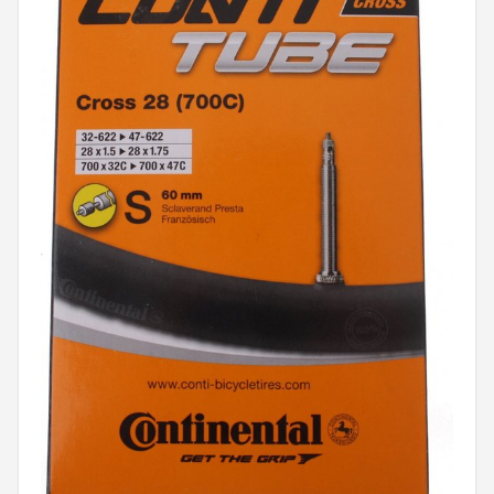
Mountainbikes
Shop
POPULAIRE MERKEN
Basil
Volare
ABUS
AXA
New Looxs
BBB Cycling