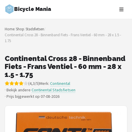
Bicycle Mania
Zoeken
Home
/
Shop
/
Stadsfietsen
/
NAVIGATIE
Continental Cross 28 - Binnenband Fiets - Frans Ventiel - 60 mm - 28 x 1.5 -
1.75
Shop
Merken
Continental Cross 28 - Binnenband
Fiets - Frans Ventiel - 60 mm - 28 x
Blog
1.5 - 1.75
(4,3/5)
Merk:
Continental
Fietsroutes
· Bekijk andere
Continental Stadsfietsen
·
Prijs bijgewerkt op 07-08-2026
Kinderfietsen
Stadsfietsen
Elektrische fietsen