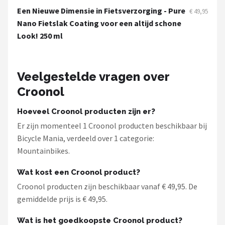
Schwalbe
Een Nieuwe Dimensie in Fietsverzorging - Pure
€ 49,95
Nano Fietslak Coating voor een altijd schone
Voltano
Look! 250 ml
Shimano
Veelgestelde vragen over
Cortina
Croonol
Alle merken →
Hoeveel Croonol producten zijn er?
Er zijn momenteel 1 Croonol producten beschikbaar bij
Bicycle Mania, verdeeld over 1 categorie:
Mountainbikes.
Wat kost een Croonol product?
Croonol producten zijn beschikbaar vanaf € 49,95. De
gemiddelde prijs is € 49,95.
Wat is het goedkoopste Croonol product?