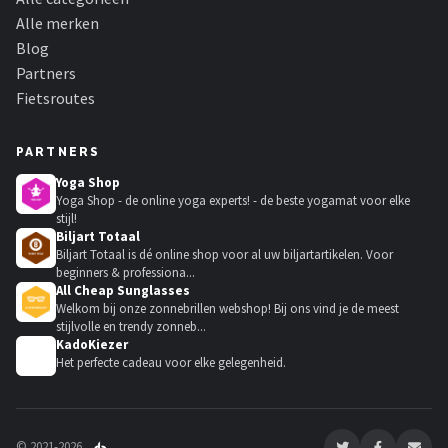
Alle merken
Blog
Partners
Fietsroutes
PARTNERS
Yoga Shop
Yoga Shop - de online yoga experts! - de beste yogamat voor elke
stijl!
Biljart Totaal
Biljart Totaal is dé online shop voor al uw biljartartikelen. Voor
beginners & professiona...
All Cheap Sunglasses
Welkom bij onze zonnebrillen webshop! Bij ons vind je de meest
stijlvolle en trendy zonneb...
KadoKiezer
🎁
Het perfecte cadeau voor elke gelegenheid.
© 2021-2026