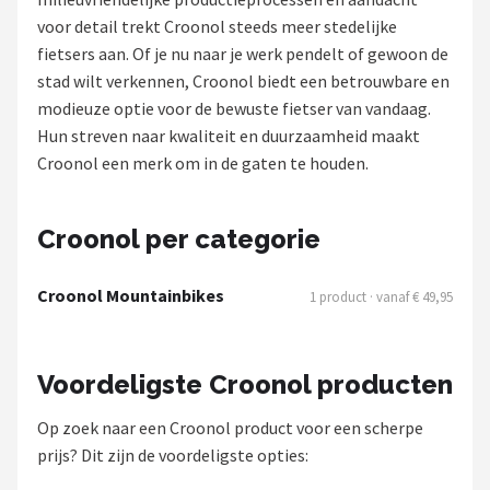
voor detail trekt Croonol steeds meer stedelijke
Mountainbikes
fietsers aan. Of je nu naar je werk pendelt of gewoon de
stad wilt verkennen, Croonol biedt een betrouwbare en
Shop
modieuze optie voor de bewuste fietser van vandaag.
POPULAIRE MERKEN
Hun streven naar kwaliteit en duurzaamheid maakt
Croonol een merk om in de gaten te houden.
Basil
Volare
Croonol per categorie
ABUS
Croonol Mountainbikes
1 product · vanaf € 49,95
AXA
Voordeligste Croonol producten
New Looxs
Op zoek naar een Croonol product voor een scherpe
BBB Cycling
prijs? Dit zijn de voordeligste opties: