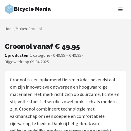
Bicycle Mania
Zoeken
Home
/
Merken
/
Croonol
NAVIGATIE
Shop
Croonol vanaf € 49,95
1 producten
· 1 categorie · € 49,95 – € 49,95 ·
Merken
Bijgewerkt op 09-04-2025
Blog
Croonol is een opkomend fietsmerk dat bekendstaat
Fietsroutes
om zijn innovatieve ontwerpen en hoogwaardige
materialen. Het merk richt zich op duurzame, lichte en
Kinderfietsen
stijlvolle stadsfietsen die zowel praktisch als modern
zijn. Croonol combineert technologie met
Stadsfietsen
vakmanschap om een soepele en comfortabele
rijervaring te bieden. Dankzij het gebruik van
Elektrische fietsen
milieuvriendelijke productieprocessen en aandacht