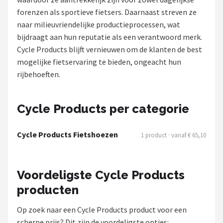
forenzen als sportieve fietsers. Daarnaast streven ze
Mountainbikes
naar milieuvriendelijke productieprocessen, wat
bijdraagt aan hun reputatie als een verantwoord merk.
Shop
Cycle Products blijft vernieuwen om de klanten de best
POPULAIRE MERKEN
mogelijke fietservaring te bieden, ongeacht hun
rijbehoeften.
Basil
Volare
Cycle Products per categorie
ABUS
Cycle Products Fietshoezen
1 product · vanaf € 65,10
AXA
Voordeligste Cycle Products
New Looxs
producten
BBB Cycling
Op zoek naar een Cycle Products product voor een
scherpe prijs? Dit zijn de voordeligste opties: