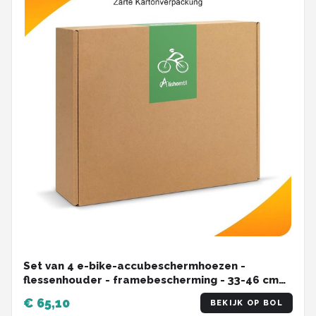
Set van 4 e-bike-accubeschermhoezen -
flessenhouder - framebescherming - 33-46 cm
omtrek - kou en vuil - carbon frame - looptijd
€ 65,10
BEKIJK OP BOL
verlengen - lakbescherming