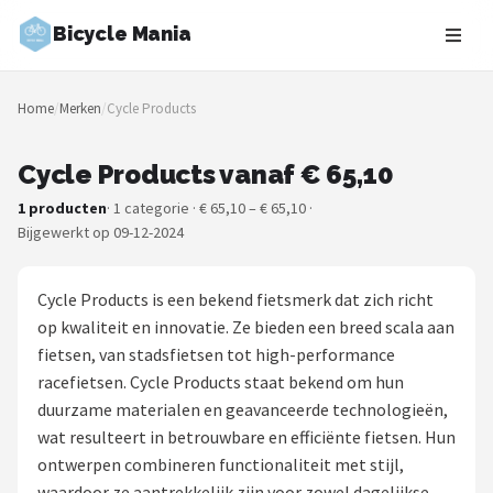
Bicycle Mania
Zoeken
Home
/
Merken
/
Cycle Products
NAVIGATIE
Shop
Cycle Products vanaf € 65,10
1 producten
· 1 categorie · € 65,10 – € 65,10 ·
Merken
Bijgewerkt op 09-12-2024
Blog
Cycle Products is een bekend fietsmerk dat zich richt
Fietsroutes
op kwaliteit en innovatie. Ze bieden een breed scala aan
fietsen, van stadsfietsen tot high-performance
Kinderfietsen
racefietsen. Cycle Products staat bekend om hun
duurzame materialen en geavanceerde technologieën,
Stadsfietsen
wat resulteert in betrouwbare en efficiënte fietsen. Hun
ontwerpen combineren functionaliteit met stijl,
Elektrische fietsen
waardoor ze aantrekkelijk zijn voor zowel dagelijkse