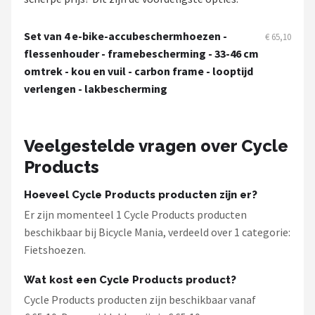
Schwalbe
Set van 4 e-bike-accubeschermhoezen -
€ 65,10
Voltano
flessenhouder - framebescherming - 33-46 cm
omtrek - kou en vuil - carbon frame - looptijd
Shimano
verlengen - lakbescherming
Cortina
Veelgestelde vragen over Cycle
Alle merken →
Products
Hoeveel Cycle Products producten zijn er?
Er zijn momenteel 1 Cycle Products producten
beschikbaar bij Bicycle Mania, verdeeld over 1 categorie:
Fietshoezen.
Wat kost een Cycle Products product?
Cycle Products producten zijn beschikbaar vanaf