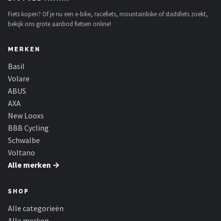
Schwalbe
Fiets kopen? Of je nu een e-bike, racefiets, mountainbike of stadsfiets zoekt,
bekijk ons grote aanbod fietsen online!
Voltano
MERKEN
Shimano
Basil
Cortina
Volare
ABUS
Alle merken →
AXA
New Looxs
BBB Cycling
Schwalbe
Voltano
Alle merken →
SHOP
Alle categorieën
Alle merken