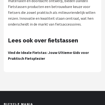
materialen en doordacht ontwerp, bieden Dandell
Fietstassen producten een betrouwbare keuze voor
Mountainbikes
fietsers die zowel praktisch als milieuvriendelijk willen
reizen. Innovatie en kwaliteit staan centraal, wat hen
Shop
onderscheidt in de markt van fietsaccessoires.
POPULAIRE MERKEN
Basil
Lees ook over fietstassen
Volare
Vind de Ideale Fietstas: Jouw Ultieme Gids voor
Praktisch Fietsplezier
ABUS
AXA
New Looxs
BBB Cycling
BICYCLE MANIA