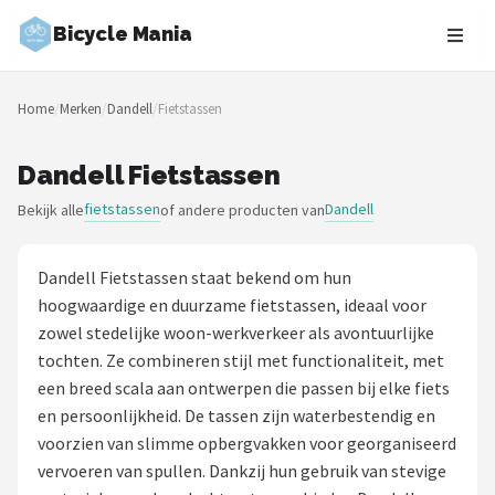
Bicycle Mania
Zoeken
Home
/
Merken
/
Dandell
/
Fietstassen
NAVIGATIE
Shop
Dandell Fietstassen
fietstassen
Dandell
Bekijk alle
of andere producten van
Merken
Blog
Dandell Fietstassen staat bekend om hun
hoogwaardige en duurzame fietstassen, ideaal voor
Fietsroutes
zowel stedelijke woon-werkverkeer als avontuurlijke
tochten. Ze combineren stijl met functionaliteit, met
Kinderfietsen
een breed scala aan ontwerpen die passen bij elke fiets
en persoonlijkheid. De tassen zijn waterbestendig en
Stadsfietsen
voorzien van slimme opbergvakken voor georganiseerd
vervoeren van spullen. Dankzij hun gebruik van stevige
Elektrische fietsen