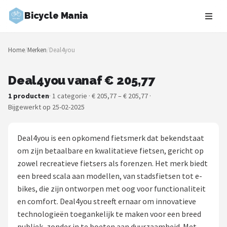
Bicycle Mania
Zoeken
Home
/
Merken
/
Deal4you
NAVIGATIE
Shop
Deal4you vanaf € 205,77
1 producten
· 1 categorie · € 205,77 – € 205,77 ·
Merken
Bijgewerkt op 25-02-2025
Blog
Deal4you is een opkomend fietsmerk dat bekendstaat
Fietsroutes
om zijn betaalbare en kwalitatieve fietsen, gericht op
zowel recreatieve fietsers als forenzen. Het merk biedt
Kinderfietsen
een breed scala aan modellen, van stadsfietsen tot e-
bikes, die zijn ontworpen met oog voor functionaliteit
Stadsfietsen
en comfort. Deal4you streeft ernaar om innovatieve
technologieën toegankelijk te maken voor een breed
Elektrische fietsen
publiek, zonder in te boeten aan duurzaamheid. Met