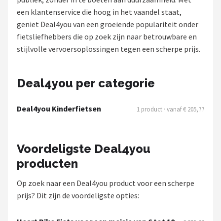
een klantenservice die hoog in het vaandel staat,
Mountainbikes
geniet Deal4you van een groeiende populariteit onder
fietsliefhebbers die op zoek zijn naar betrouwbare en
Shop
stijlvolle vervoersoplossingen tegen een scherpe prijs.
POPULAIRE MERKEN
Basil
Deal4you per categorie
Volare
Deal4you Kinderfietsen
1 product · vanaf € 205,77
ABUS
Voordeligste Deal4you
AXA
producten
New Looxs
Op zoek naar een Deal4you product voor een scherpe
prijs? Dit zijn de voordeligste opties:
BBB Cycling