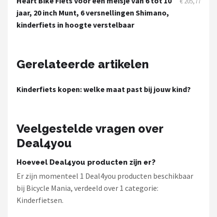
Heart Bike Fiets voor een meisje van 6 tot 10
€ 205,77
Schwalbe
jaar, 20 inch Munt, 6 versnellingen Shimano,
kinderfiets in hoogte verstelbaar
Voltano
Shimano
Gerelateerde artikelen
Cortina
Kinderfiets kopen: welke maat past bij jouw kind?
Alle merken →
Veelgestelde vragen over
Deal4you
Hoeveel Deal4you producten zijn er?
Er zijn momenteel 1 Deal4you producten beschikbaar
bij Bicycle Mania, verdeeld over 1 categorie:
Kinderfietsen.