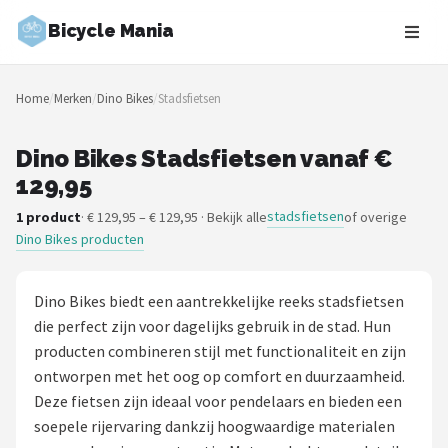
Bicycle Mania
Zoeken
Home
/
Merken
/
Dino Bikes
/
Stadsfietsen
NAVIGATIE
Shop
Dino Bikes Stadsfietsen vanaf €
129,95
Merken
stadsfietsen
1 product
· € 129,95 – € 129,95 · Bekijk alle
of overige
Dino Bikes producten
Blog
Fietsroutes
Dino Bikes biedt een aantrekkelijke reeks stadsfietsen
die perfect zijn voor dagelijks gebruik in de stad. Hun
Kinderfietsen
producten combineren stijl met functionaliteit en zijn
ontworpen met het oog op comfort en duurzaamheid.
Stadsfietsen
Deze fietsen zijn ideaal voor pendelaars en bieden een
soepele rijervaring dankzij hoogwaardige materialen
Elektrische fietsen