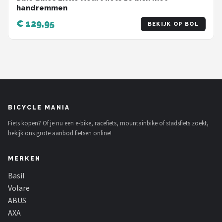
handremmen
€ 129,95
BEKIJK OP BOL
BICYCLE MANIA
Fiets kopen? Of je nu een e-bike, racefiets, mountainbike of stadsfiets zoekt,
bekijk ons grote aanbod fietsen online!
MERKEN
Basil
Volare
ABUS
AXA