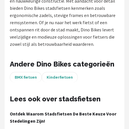
en nauwkeurige constructie. Met aandacht voor detail
bieden Dino Bikes stadsfietsen kenmerken zoals
Mountainbikes
ergonomische zadels, stevige frames en betrouwbare
remsystemen. Of je nu naar het werk fietst of een
Shop
ontspannen rit door de stad maakt, Dino Bikes levert
POPULAIRE MERKEN
veelzijdige en modieuze oplossingen voor fietsers die
zowel stijl als betrouwbaarheid waarderen.
Basil
Volare
Andere Dino Bikes categorieën
ABUS
BMX fietsen
Kinderfietsen
AXA
Lees ook over stadsfietsen
New Looxs
Ontdek Waarom Stadsfietsen De Beste Keuze Voor
BBB Cycling
Stedelingen Zijn!