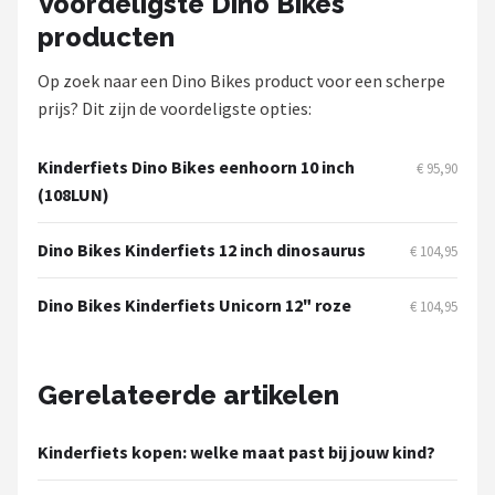
Voordeligste Dino Bikes
Schwalbe
producten
Voltano
Op zoek naar een Dino Bikes product voor een scherpe
prijs? Dit zijn de voordeligste opties:
Shimano
Kinderfiets Dino Bikes eenhoorn 10 inch
Cortina
€ 95,90
(108LUN)
Alle merken →
Dino Bikes Kinderfiets 12 inch dinosaurus
€ 104,95
Dino Bikes Kinderfiets Unicorn 12" roze
€ 104,95
Gerelateerde artikelen
Kinderfiets kopen: welke maat past bij jouw kind?