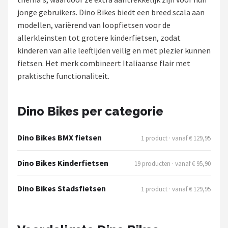
jonge gebruikers. Dino Bikes biedt een breed scala aan
Mountainbikes
modellen, variërend van loopfietsen voor de
allerkleinsten tot grotere kinderfietsen, zodat
Shop
kinderen van alle leeftijden veilig en met plezier kunnen
POPULAIRE MERKEN
fietsen. Het merk combineert Italiaanse flair met
praktische functionaliteit.
Basil
Volare
Dino Bikes per categorie
ABUS
Dino Bikes BMX fietsen
1 product · vanaf € 129,95
AXA
Dino Bikes Kinderfietsen
19 producten · vanaf € 95,90
New Looxs
Dino Bikes Stadsfietsen
1 product · vanaf € 129,95
BBB Cycling