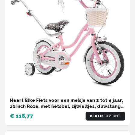
Heart Bike Fiets voor een meisje van 2 tot 4 jaar,
12 inch Roze, met fietsbel, zijwieltjes, duwstang
en stuurmandje
€ 118,77
BEKIJK OP BOL