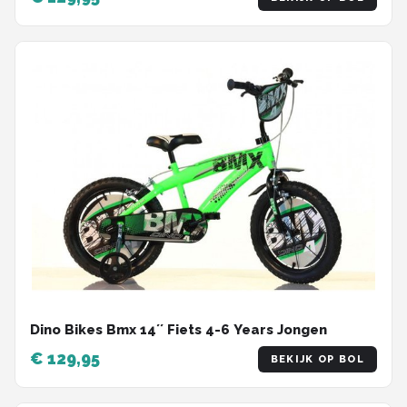
Dino Bikes Bmx 14´´ Fiets 4-6 Years Jongen
€ 129,95
BEKIJK OP BOL