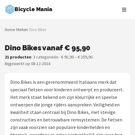
Bicycle Mania
Zoeken
Home
/
Merken
/
Dino Bikes
NAVIGATIE
Shop
Dino Bikes vanaf € 95,90
21 producten
· 3 categorieën · € 95,90 – € 259,90 ·
Merken
Bijgewerkt op 08-12-2024
Blog
Dino Bikes is een gerenommeerd Italiaans merk dat
Fietsroutes
speciaal fietsen voor kinderen ontwerpt en produceert.
Het merk staat bekend om zijn kleurrijke en speelse
Kinderfietsen
ontwerpen die jonge rijders aanspreken. Veiligheid en
kwaliteit staan centraal bij Dino Bikes, met stevige
Stadsfietsen
constructies en betrouwbare remsystemen. De fietsen
zijn vaak voorzien van populaire kinderhelden en
Elektrische fietsen
thema's, waardoor ze extra aantrekkelijk zijn voor hun