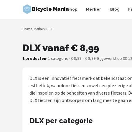
Bicycle Mania
Shop
Merken
Blog
F
Zoeken
Home
/
Merken
/
DLX
NAVIGATIE
Shop
DLX vanaf € 8,99
Merken
1 producten
· 1 categorie · € 8,99 – € 8,99 ·
Bijgewerkt op 08-1
Blog
DLX is een innovatief fietsmerk dat bekendstaat o
Fietsroutes
esthetiek, waardoor fietsen zowel een plezierige al
die inspelen op de behoeften van diverse fietsers.
Kinderfietsen
DLX fietsen zijn ontworpen om lang mee te gaan en 
Stadsfietsen
DLX per categorie
Elektrische fietsen