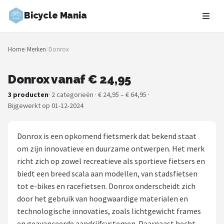
Bicycle Mania
Zoeken
Home
/
Merken
/
Donrox
NAVIGATIE
Shop
Donrox vanaf € 24,95
3 producten
· 2 categorieën · € 24,95 – € 64,95 ·
Merken
Bijgewerkt op 01-12-2024
Blog
Donrox is een opkomend fietsmerk dat bekend staat
Fietsroutes
om zijn innovatieve en duurzame ontwerpen. Het merk
richt zich op zowel recreatieve als sportieve fietsers en
Kinderfietsen
biedt een breed scala aan modellen, van stadsfietsen
tot e-bikes en racefietsen. Donrox onderscheidt zich
Stadsfietsen
door het gebruik van hoogwaardige materialen en
technologische innovaties, zoals lichtgewicht frames
Elektrische fietsen
en geavanceerde aandrijfsystemen. Daarnaast hecht