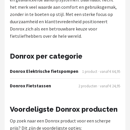
het merk veel waarde aan comfort en gebruiksgemak,
Mountainbikes
zonder in te boeten op stijl. Met een sterke focus op
duurzaamheid en klanttevredenheid positioneert
Shop
Donrox zich als een betrouwbare keuze voor
POPULAIRE MERKEN
fietsliefhebbers over de hele wereld.
Basil
Donrox per categorie
Volare
Donrox Elektrische fietspompen
1 product · vanaf € 64,95
ABUS
Donrox Fietstassen
2 producten · vanaf € 24,95
AXA
New Looxs
Voordeligste Donrox producten
BBB Cycling
Op zoek naar een Donrox product voor een scherpe
prijs? Dit zijn de voordeligste opties: