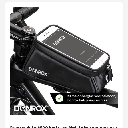
Donrox Ride F500 Fietstas Met Telefoonhouder -