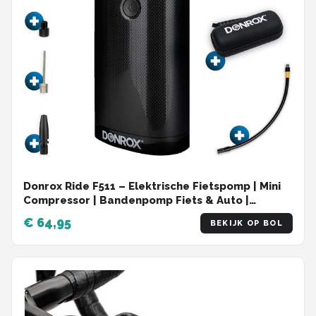
Donrox Ride F511 – Elektrische Fietspomp | Mini
Compressor | Bandenpomp Fiets & Auto |
Luchtcompressor – Draadloos & Compact
€ 64,95
BEKIJK OP BOL