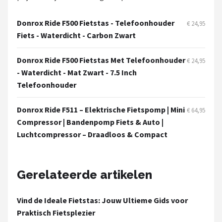
Schwalbe
Donrox Ride F500 Fietstas - Telefoonhouder
€ 24,95
Voltano
Fiets - Waterdicht - Carbon Zwart
Shimano
Donrox Ride F500 Fietstas Met Telefoonhouder
€ 24,95
- Waterdicht - Mat Zwart - 7.5 Inch
Cortina
Telefoonhouder
Alle merken →
Donrox Ride F511 – Elektrische Fietspomp | Mini
€ 64,95
Compressor | Bandenpomp Fiets & Auto |
Luchtcompressor – Draadloos & Compact
Gerelateerde artikelen
Vind de Ideale Fietstas: Jouw Ultieme Gids voor
Praktisch Fietsplezier