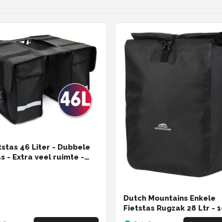
tstas 46 Liter - Dubbele
s - Extra veel ruimte -
fstotend - Reflectoren
ssen - electrische fietsen
t - dubbel
Dutch Mountains Enkele
Fietstas Rugzak 28 Ltr - 
Waterdicht - Fietstas,