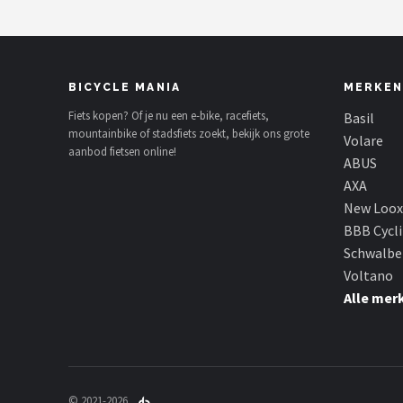
BICYCLE MANIA
MERKEN
Fiets kopen? Of je nu een e-bike, racefiets,
Basil
mountainbike of stadsfiets zoekt, bekijk ons grote
Volare
aanbod fietsen online!
ABUS
AXA
New Loox
BBB Cycl
Schwalbe
Voltano
Alle mer
© 2021-2026