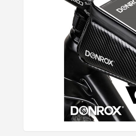
Mountainbikes
Shop
POPULAIRE MERKEN
Basil
Volare
ABUS
AXA
New Looxs
BBB Cycling