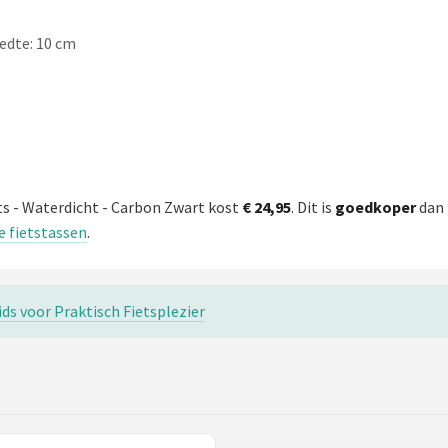
edte: 10 cm
ts - Waterdicht - Carbon Zwart kost
€ 24,95
. Dit is
goedkoper
dan 
le fietstassen
.
ids voor Praktisch Fietsplezier