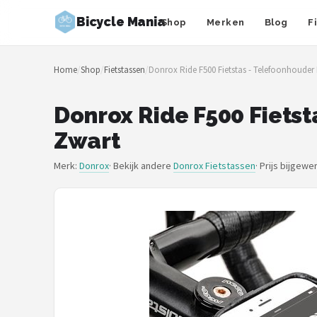
Bicycle Mania
Shop
Merken
Blog
F
Zoeken
Home
/
Shop
/
Fietstassen
/
Donrox Ride F500 Fietstas - Telefoonhouder 
NAVIGATIE
Shop
Donrox Ride F500 Fietst
Zwart
Merken
Merk:
Donrox
· Bekijk andere
Donrox Fietstassen
·
Prijs bijgewe
Blog
Fietsroutes
Kinderfietsen
Stadsfietsen
Elektrische fietsen