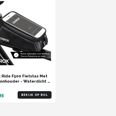
 Ride F500 Fietstas Met
onhouder - Waterdicht -
rt - 7.5 Inch
oonhouder
95
BEKIJK OP BOL