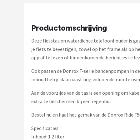
Schwalbe
Voltano
Productomschrijving
Shimano
Deze fietstas en waterdichte telefoonhouder is gesc
Cortina
je fiets te bevestigen, zowel op het frame als op h
app af te lezen of binnenkomende berichtjes te le
Alle merken →
Ook passen de Donrox F-serie bandenpompen in deze 
inhoud heb je daarnaast nog voldoende ruimte over
Aan de voorzijde van de tas is een opening om kabe
extra te beschermen bij een regenbui.
Bestel nu en haal het gemak van de Donrox Ride F5
Specificaties:
Inhoud: 1.2 liter