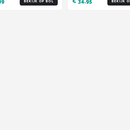
99
€ 34,95
BEKIJK OP BOL
BEKIJK O
Schoudertas en Rugtas in
Zwart