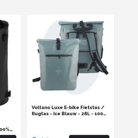
Voltano Luxe E-bike Fietstas /
Rugtas - Ice Blauw - 28L - 100%
Waterdicht - Gratis
Schouderband - Met Groot
100%
Laptop Vak