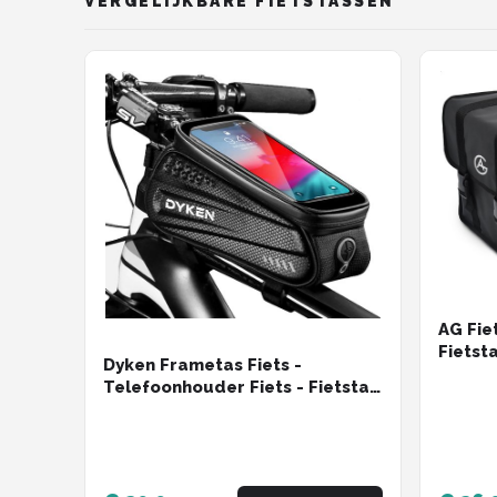
VERGELIJKBARE FIETSTASSEN
AG Fie
Fietsta
Dyken Frametas Fiets -
Watera
Telefoonhouder Fiets - Fietstas
fietsta
Frame - Zwart
- Zwar