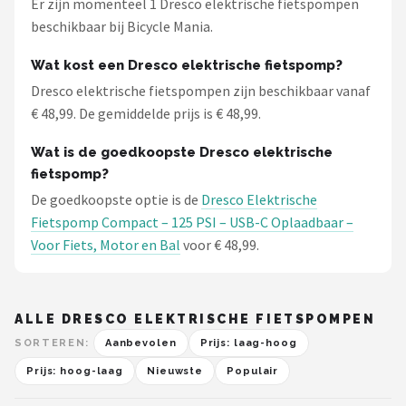
Er zijn momenteel 1 Dresco elektrische fietspompen
Schwalbe
beschikbaar bij Bicycle Mania.
Voltano
Wat kost een Dresco elektrische fietspomp?
Dresco elektrische fietspompen zijn beschikbaar vanaf
Shimano
€ 48,99. De gemiddelde prijs is € 48,99.
Cortina
Wat is de goedkoopste Dresco elektrische
fietspomp?
Alle merken →
De goedkoopste optie is de
Dresco Elektrische
Fietspomp Compact – 125 PSI – USB-C Oplaadbaar –
Voor Fiets, Motor en Bal
voor € 48,99.
ALLE DRESCO ELEKTRISCHE FIETSPOMPEN
SORTEREN:
Aanbevolen
Prijs: laag-hoog
Prijs: hoog-laag
Nieuwste
Populair