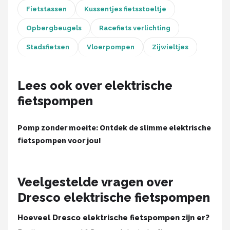
Fietstassen
Kussentjes fietsstoeltje
Mountainbikes
Opbergbeugels
Racefiets verlichting
Shop
Stadsfietsen
Vloerpompen
Zijwieltjes
POPULAIRE MERKEN
Basil
Lees ook over elektrische
fietspompen
Volare
Pomp zonder moeite: Ontdek de slimme elektrische
ABUS
fietspompen voor jou!
AXA
Veelgestelde vragen over
New Looxs
Dresco elektrische fietspompen
BBB Cycling
Hoeveel Dresco elektrische fietspompen zijn er?