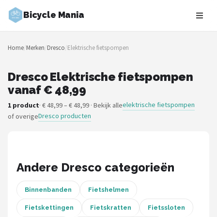
Bicycle Mania
Zoeken
Home
/
Merken
/
Dresco
/
Elektrische fietspompen
NAVIGATIE
Shop
Dresco Elektrische fietspompen
vanaf € 48,99
Merken
elektrische fietspompen
1 product
· € 48,99 – € 48,99 · Bekijk alle
Dresco producten
of overige
Blog
Fietsroutes
Kinderfietsen
Andere Dresco categorieën
Stadsfietsen
Binnenbanden
Fietshelmen
Fietskettingen
Fietskratten
Fietssloten
Elektrische fietsen