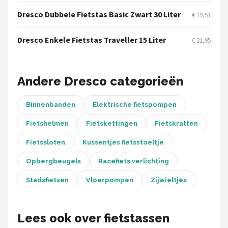
Schwalbe
Dresco Dubbele Fietstas Basic Zwart 30 Liter
€ 19,51
Voltano
Dresco Enkele Fietstas Traveller 15 Liter
€ 21,95
Shimano
Cortina
Andere Dresco categorieën
Alle merken →
Binnenbanden
Elektrische fietspompen
Fietshelmen
Fietskettingen
Fietskratten
Fietssloten
Kussentjes fietsstoeltje
Opbergbeugels
Racefiets verlichting
Stadsfietsen
Vloerpompen
Zijwieltjes
Lees ook over fietstassen