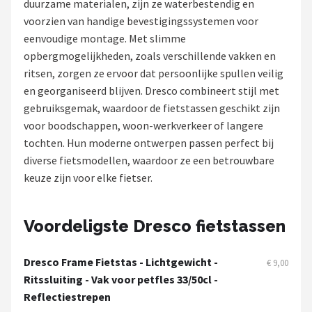
duurzame materialen, zijn ze waterbestendig en
voorzien van handige bevestigingssystemen voor
Mountainbikes
eenvoudige montage. Met slimme
opbergmogelijkheden, zoals verschillende vakken en
Shop
ritsen, zorgen ze ervoor dat persoonlijke spullen veilig
POPULAIRE MERKEN
en georganiseerd blijven. Dresco combineert stijl met
gebruiksgemak, waardoor de fietstassen geschikt zijn
Basil
voor boodschappen, woon-werkverkeer of langere
tochten. Hun moderne ontwerpen passen perfect bij
Volare
diverse fietsmodellen, waardoor ze een betrouwbare
keuze zijn voor elke fietser.
ABUS
AXA
Voordeligste Dresco fietstassen
New Looxs
Dresco Frame Fietstas - Lichtgewicht -
€ 9,00
Ritssluiting - Vak voor petfles 33/50cl -
BBB Cycling
Reflectiestrepen