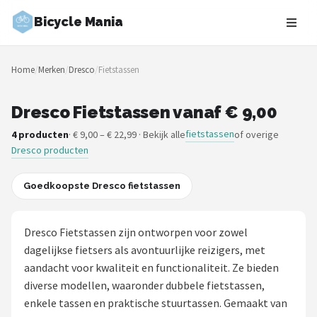
Bicycle Mania
Zoeken
Home
/
Merken
/
Dresco
/
Fietstassen
NAVIGATIE
Shop
Dresco Fietstassen vanaf € 9,00
fietstassen
4 producten
· € 9,00 – € 22,99 · Bekijk alle
of overige
Merken
Dresco producten
Blog
Goedkoopste Dresco fietstassen
Fietsroutes
Dresco Fietstassen zijn ontworpen voor zowel
Kinderfietsen
dagelijkse fietsers als avontuurlijke reizigers, met
aandacht voor kwaliteit en functionaliteit. Ze bieden
Stadsfietsen
diverse modellen, waaronder dubbele fietstassen,
enkele tassen en praktische stuurtassen. Gemaakt van
Elektrische fietsen