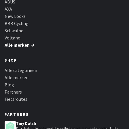
ABUS
AXA
New Looxs
BBB Cycling
Schwalbe
Voltano
Alle merken →
SHOP
Alle categorieën
Alle merken
Blog
Partners
Fietsroutes
PARTNERS
Tiny Dutch
De schattigste babywinkel van Nederland, met onder andere Little