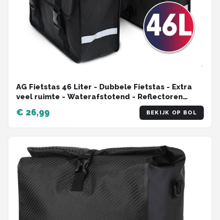
AG Fietstas 46 Liter - Dubbele Fietstas - Extra
veel ruimte - Waterafstotend - Reflectoren
fietstassen - electrische fietsen - Zwart - dubbel
€ 26,99
BEKIJK OP BOL