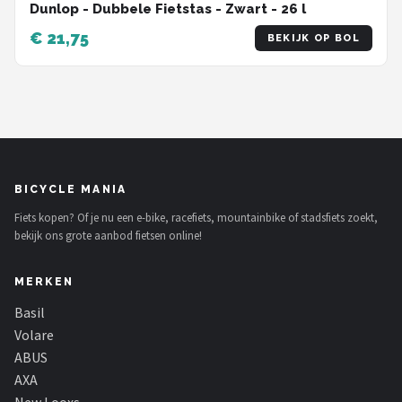
Dunlop - Dubbele Fietstas - Zwart - 26 l
€ 21,75
BEKIJK OP BOL
BICYCLE MANIA
Fiets kopen? Of je nu een e-bike, racefiets, mountainbike of stadsfiets zoekt,
bekijk ons grote aanbod fietsen online!
MERKEN
Basil
Volare
ABUS
AXA