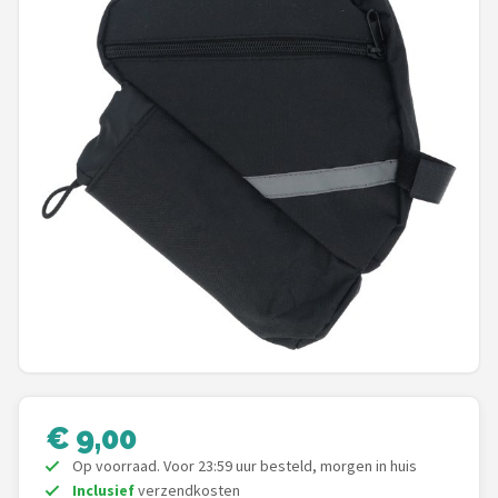
Mountainbikes
Shop
POPULAIRE MERKEN
Basil
Volare
ABUS
AXA
New Looxs
€ 9,00
BBB Cycling
Op voorraad. Voor 23:59 uur besteld, morgen in huis
Inclusief
verzendkosten