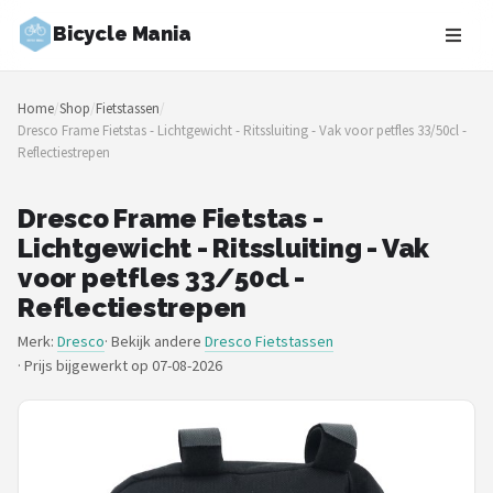
Bicycle Mania
Zoeken
Home
/
Shop
/
Fietstassen
/
NAVIGATIE
Dresco Frame Fietstas - Lichtgewicht - Ritssluiting - Vak voor petfles 33/50cl -
Reflectiestrepen
Shop
Merken
Dresco Frame Fietstas -
Lichtgewicht - Ritssluiting - Vak
Blog
voor petfles 33/50cl -
Reflectiestrepen
Fietsroutes
Merk:
Dresco
· Bekijk andere
Dresco Fietstassen
·
Prijs bijgewerkt op 07-08-2026
Kinderfietsen
Stadsfietsen
Elektrische fietsen