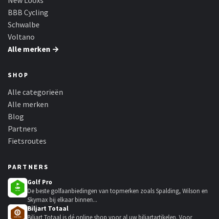
New Looxs
BBB Cycling
Schwalbe
Voltano
Alle merken →
SHOP
Alle categorieën
Alle merken
Blog
Partners
Fietsroutes
PARTNERS
Golf Pro
De beste golfaanbiedingen van topmerken zoals Spalding, Wilson en
Skymax bij elkaar binnen...
Biljart Totaal
Biljart Totaal is dé online shop voor al uw biljartartikelen. Voor