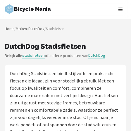
Bicycle Mania
Zoeken
Home
/
Merken
/
DutchDog
/
Stadsfietsen
NAVIGATIE
Shop
DutchDog Stadsfietsen
stadsfietsen
DutchDog
Bekijk alle
of andere producten van
Merken
Blog
DutchDog Stadsfietsen biedt stijlvolle en praktische
fietsen die ideaal zijn voor stedelijk gebruik. Met een
Fietsroutes
focus op kwaliteit en comfort, combineren ze
duurzame materialen met verfijnd design. Hun fietsen
Kinderfietsen
zijn uitgerust met stevige frames, betrouwbare
remmen en comfortabele zadels, waardoor ze perfect
Stadsfietsen
zijn voor dagelijks vervoer in de stad. Of je nu naar je
werk pendelt of ontspannen door de stad wilt cruisen,
Elektrische fietsen