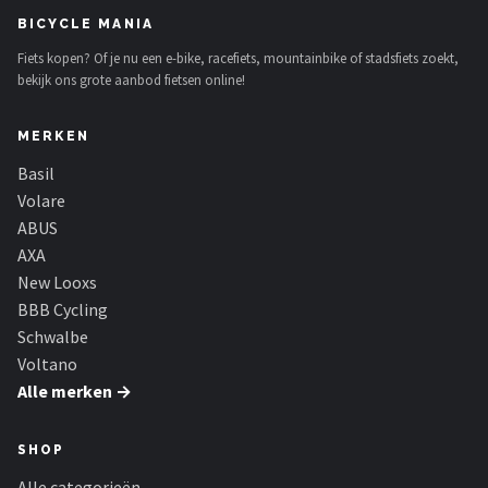
Schwalbe
BICYCLE MANIA
Fiets kopen? Of je nu een e-bike, racefiets, mountainbike of stadsfiets zoekt,
Voltano
bekijk ons grote aanbod fietsen online!
Shimano
MERKEN
Cortina
Basil
Volare
Alle merken →
ABUS
AXA
New Looxs
BBB Cycling
Schwalbe
Voltano
Alle merken →
SHOP
Alle categorieën