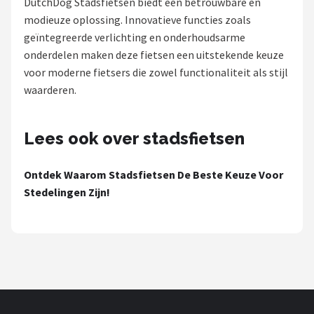
DutchDog Stadsfietsen biedt een betrouwbare en
modieuze oplossing. Innovatieve functies zoals
Mountainbikes
geïntegreerde verlichting en onderhoudsarme
onderdelen maken deze fietsen een uitstekende keuze
Shop
voor moderne fietsers die zowel functionaliteit als stijl
POPULAIRE MERKEN
waarderen.
Basil
Lees ook over stadsfietsen
Volare
Ontdek Waarom Stadsfietsen De Beste Keuze Voor
ABUS
Stedelingen Zijn!
AXA
New Looxs
BBB Cycling