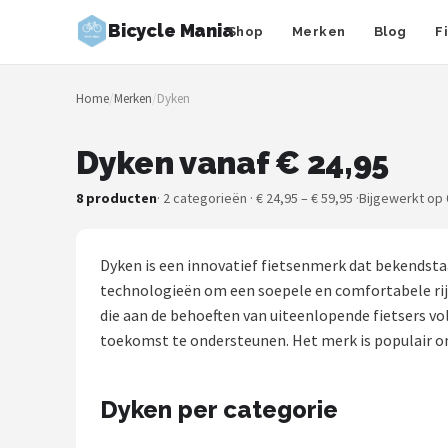
Bicycle Mania
Shop
Merken
Blog
F
Zoeken
Home
/
Merken
/
Dyken
NAVIGATIE
Shop
Dyken vanaf € 24,95
Merken
8 producten
· 2 categorieën · € 24,95 – € 59,95 ·
Bijgewerkt op 
Blog
Dyken is een innovatief fietsenmerk dat bekendst
Fietsroutes
technologieën om een soepele en comfortabele rijerv
die aan de behoeften van uiteenlopende fietsers v
Kinderfietsen
toekomst te ondersteunen. Het merk is populair ond
Stadsfietsen
Dyken per categorie
Elektrische fietsen