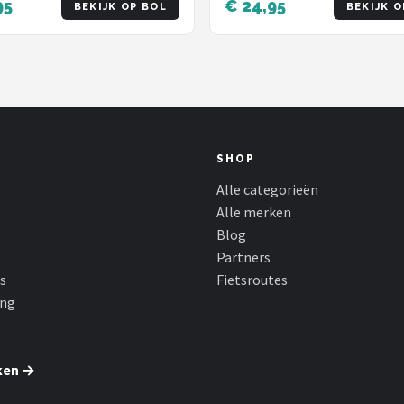
95
€ 24,95
Achterlicht Fiets
BEKIJK OP BOL
BEKIJK O
SHOP
Alle categorieën
Alle merken
Blog
Partners
s
Fietsroutes
ing
ken →