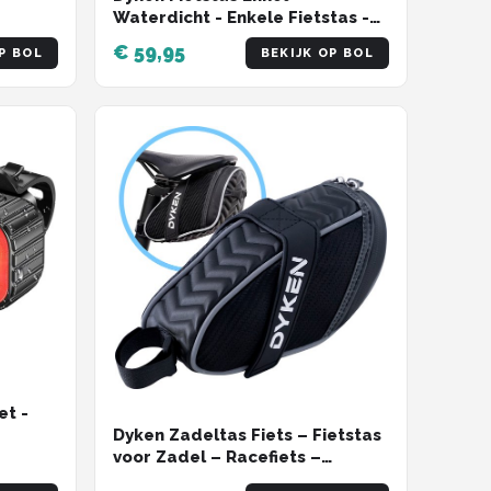
Waterdicht - Enkele Fietstas -
Fietsrugzak - Schoudertas &
€ 59,95
P BOL
BEKIJK OP BOL
Rugzak - Afneembaar - Pink
et -
Dyken Zadeltas Fiets – Fietstas
voor Zadel – Racefiets –
Rood
Moutainbike – Zwart
icht &