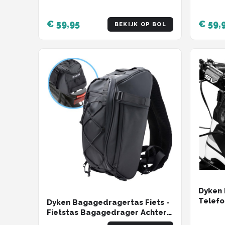
€ 59,95
€ 59,
BEKIJK OP BOL
Dyken 
Telefo
Dyken Bagagedragertas Fiets -
Frame 
Fietstas Bagagedrager Achter -
Rugzak - Trunkbag - Zwart