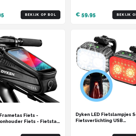
95
€ 59,95
BEKIJK OP BOL
BEKIJK O
Dyken LED Fietslampjes S
Frametas Fiets -
Fietsverlichting USB
onhouder Fiets - Fietstas
Oplaadbaar - Fietslamp 
- Zwart
en Wit - Fietslicht - Voorl