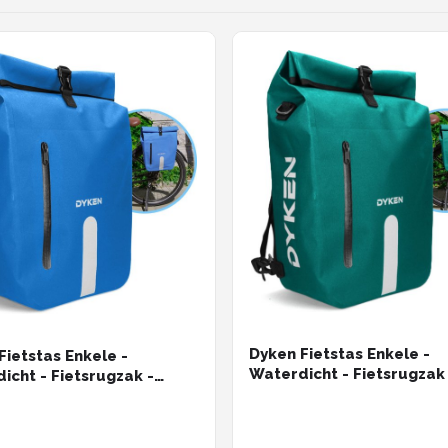
Dyken Fietstas Enkele -
Fietstas Enkele -
Waterdicht - Fietsrugzak
icht - Fietsrugzak -
Schoudertas - Fietstas En
ertas - Fietstas Enkel -
25L - Turquoise
Blauw