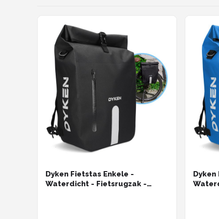
Dyken Fietstas Enkele -
Dyken 
Waterdicht - Fietsrugzak -
Waterd
Schoudertas - Fietstas Enkel -
Schoud
25L - Zwart
25L - 