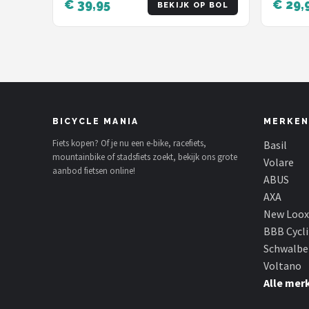
€ 39,95
€ 29,
BEKIJK OP BOL
BICYCLE MANIA
MERKEN
Fiets kopen? Of je nu een e-bike, racefiets,
Basil
mountainbike of stadsfiets zoekt, bekijk ons grote
Volare
aanbod fietsen online!
ABUS
AXA
New Loox
BBB Cycl
Schwalbe
Voltano
Alle mer