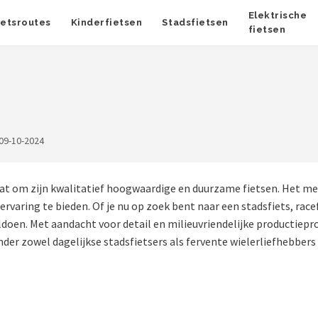
Elektrische
ietsroutes
Kinderfietsen
Stadsfietsen
fietsen
09-10-2024
aat om zijn kwalitatief hoogwaardige en duurzame fietsen. Het 
aring te bieden. Of je nu op zoek bent naar een stadsfiets, racef
oldoen. Met aandacht voor detail en milieuvriendelijke productie
er zowel dagelijkse stadsfietsers als fervente wielerliefhebbers 