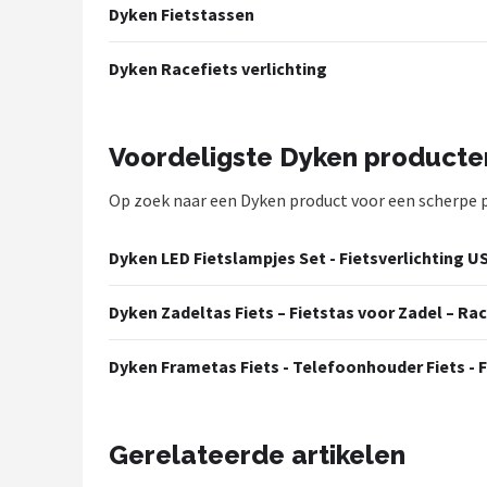
Dyken Fietstassen
Mountainbikes
Dyken Racefiets verlichting
Shop
POPULAIRE MERKEN
Voordeligste Dyken producte
Basil
Op zoek naar een Dyken product voor een scherpe pri
Volare
Dyken LED Fietslampjes Set - Fietsverlichting US
ABUS
Dyken Zadeltas Fiets – Fietstas voor Zadel – Ra
AXA
Dyken Frametas Fiets - Telefoonhouder Fiets - 
New Looxs
BBB Cycling
Gerelateerde artikelen