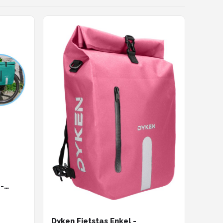
 -
kel -
Dyken Fietstas Enkel -