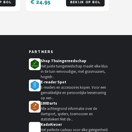
€ 24,95
P BOL
BEKIJK OP BOL
PARTNERS
Shop Thuingereedschap
Het juiste tuingereedschap maakt elke klus
in de tuin eenvoudiger, met grasmaaiers,
hogedr...
E-reader Spot
E-readers en accessoires kopen. Voor een
gemakkelijke en persoonlijke leeservaring
op een...
180Darts
Alle achtergrond informatie over de
dartsport, spelers, toernooien en
statistieken! Met de...
KadoKiezer
🎁
Het perfecte cadeau voor elke gelegenheid.