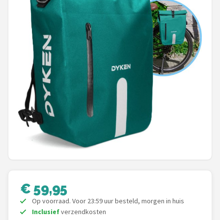
Mountainbikes
Shop
POPULAIRE MERKEN
Basil
Volare
ABUS
AXA
New Looxs
€ 59,95
BBB Cycling
Op voorraad. Voor 23:59 uur besteld, morgen in huis
Inclusief
verzendkosten