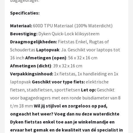
Specificaties:
Materiaal:
600D TPU Materiaal (100% Waterdicht)
Bevestiging:
Dyken Quick-Lock kliksysteem
Draagmogelijkheden:
Fietstas Enkel, Rugtas of
Schoudertas
Laptopvak
: Ja. Geschikt voor laptops tot
16 inch
Afmetingen (open)
: 56 x 32 x 16 cm
Afmetingen (dicht)
: 39 x 32 x 16 cm
Verpakkingsinhoud:
1x fietstas, 1x handleiding en 1x
laptopvak
Geschikt voor type fiets:
elektrische
fietsen, stadsfietsen, sportfietsen
Let op:
Geschikt
voor bagagedragers met een ronde buisdiameter van 8
t/m 18 mm
Wil jij stijlvol en zorgeloos op pad,
ongeacht het weer? Voeg dan nu deze waterdichte
Dyken fietstas enkel toe aan je winkelmandje en
ervaar het gemak en de kwaliteit van dé specialist in