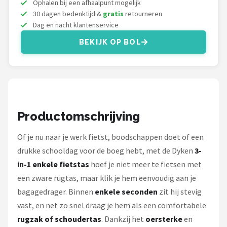
Ophalen bij een afhaalpunt mogelijk
Schwalbe
30 dagen bedenktijd &
gratis
retourneren
Dag en nacht klantenservice
Voltano
BEKIJK OP BOL
Shimano
Cortina
Alle merken →
Productomschrijving
Of je nu naar je werk fietst, boodschappen doet of een
drukke schooldag voor de boeg hebt, met de Dyken
3-
in-1 enkele fietstas
hoef je niet meer te fietsen met
een zware rugtas, maar klik je hem eenvoudig aan je
bagagedrager. Binnen
enkele seconden
zit hij stevig
vast, en net zo snel draag je hem als een comfortabele
rugzak of schoudertas
. Dankzij het
oersterke
en