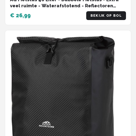
veel ruimte - Waterafstotend - Reflectoren
fietstassen - electrische fietsen - Zwart - dubbel
€ 26,99
BEKIJK OP BOL