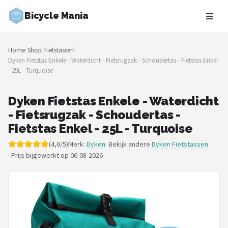
Bicycle Mania
Zoeken
Home
/
Shop
/
Fietstassen
/
NAVIGATIE
Dyken Fietstas Enkele - Waterdicht - Fietsrugzak - Schoudertas - Fietstas Enkel
- 25L - Turquoise
Shop
Merken
Dyken Fietstas Enkele - Waterdicht
- Fietsrugzak - Schoudertas -
Blog
Fietstas Enkel - 25L - Turquoise
(4,6/5)
Merk:
Dyken
· Bekijk andere
Dyken Fietstassen
Fietsroutes
·
Prijs bijgewerkt op 06-08-2026
Kinderfietsen
Stadsfietsen
Elektrische fietsen